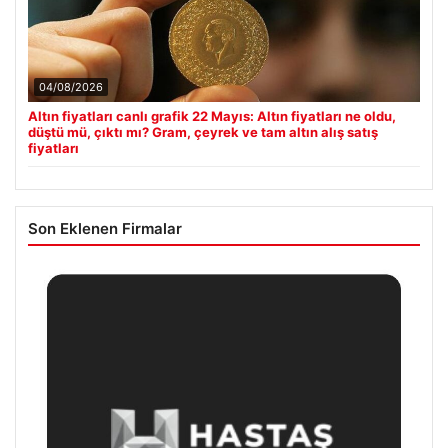
04/08/2026
Altın fiyatları canlı grafik 22 Mayıs: Altın fiyatları ne oldu,
düştü mü, çıktı mı? Gram, çeyrek ve tam altın alış satış
fiyatları
Son Eklenen Firmalar