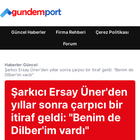
Güncel Haberler
Firma Rehberi
Çerez Politikası
Forum
Haberler
›
Güncel
›
Şarkıcı Ersay Üner'den yıllar sonra çarpıcı bir itiraf geldi: "Benim de
Dilber'im vardı"
Şarkıcı Ersay Üner'den
yıllar sonra çarpıcı bir
itiraf geldi: "Benim de
Dilber'im vardı"