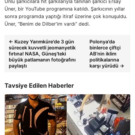
Ünlü şarkıcılara hit şarkılarıyla tanınan şarkıcı Ersay
Üner, bir YouTube programına katıldı. Şarkıcının yıllar
sonra programda yaptığı itiraf üzerine çok konuşuldu.
Üner, “Benim de Dilber'im vardı” dedi.
← Kuzey Yarımküre'de 3 gün
Polonya'da
sürecek kuvvetli jeomanyetik
binlerce çiftçi
fırtına! NASA, Güneş'teki
AB'nin iklim
büyük patlamanın fotoğrafını
politikalarına
paylaştı
karşı yürüdü →
Tavsiye Edilen Haberler