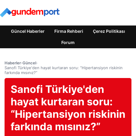
Güncel Haberler
Firma Rehberi
Çerez Politikası
Forum
Haberler
›
Güncel
›
Sanofi Türkiye'den hayat kurtaran soru: “Hipertansiyon riskinin
farkında mısınız?”
Sanofi Türkiye'den
hayat kurtaran soru:
“Hipertansiyon riskinin
farkında mısınız?”