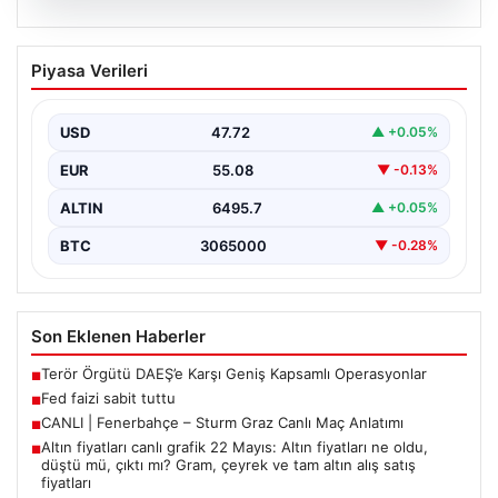
06.08.2026
Fed faizi sabit tuttu
Piyasa Verileri
USD
47.72
▲ +0.05%
EUR
55.08
▼ -0.13%
ALTIN
6495.7
▲ +0.05%
BTC
3065000
▼ -0.28%
Son Eklenen Haberler
Terör Örgütü DAEŞ’e Karşı Geniş Kapsamlı Operasyonlar
■
Fed faizi sabit tuttu
■
CANLI | Fenerbahçe – Sturm Graz Canlı Maç Anlatımı
■
Altın fiyatları canlı grafik 22 Mayıs: Altın fiyatları ne oldu,
■
düştü mü, çıktı mı? Gram, çeyrek ve tam altın alış satış
fiyatları