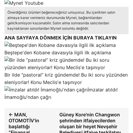
Önerdiğimiz ürünleri beğeneceğinizi umuyoruz. Bu içerikten satın
almaya karar vermeniz durumunda Mynet, bağlantılardan
gelir/komisyon kazanabilir. Satın alma sonrasında satıcılardan
kaynaklanan sorunlardan Mynet sorumlu değildir.
ANA SAYFAYA DÖNMEK İÇİN BURAYA TIKLAYIN
Beştepe'den Kobane davasıyla ilgili ilk açıklama
Bir ilde “pastoral” kriz gündemde! Bu iki soru yüzünden
eleniyorlar! Konu Meclis'e taşınıyor
İmzalar atıldı!
İmamoğlu'ndan çağrı
← MAN,
Güney Kore'nin Changwon
OTOMOTİV'in
şehrinden itfaiyecilerden
başlattığı
oluşan bir heyet Nevşehir
“Finansal
Belediyesi itfaiye teşkilatını