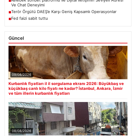
■
Ve Chat Deneyimi
Terör Örgütü DAEŞ’e Karşı Geniş Kapsamlı Operasyonlar
■
Fed faizi sabit tuttu
■
Güncel
09/08/2026
Kurbanlık fiyatları il il sorgulama ekranı 2026: Büyükbaş ve
küçükbaş canlı kilo fiyatı ne kadar? İstanbul, Ankara, İzmir
ve tüm illerin kurbanlık fiyatları
08/08/2026