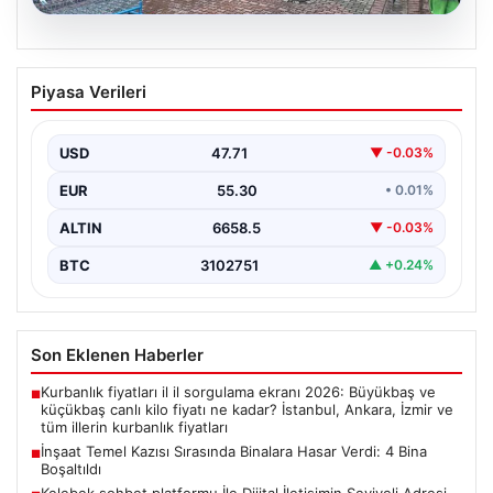
08.08.2026
İnşaat Temel Kazısı Sırasında Binalara
Piyasa Verileri
Hasar Verdi: 4 Bina Boşaltıldı
Sultangazi ilçesinde devam eden yeni inşaat projesinin
temel kazısı sırasında beklenmedik hasarlar ortaya çıktı.
USD
47.71
▼ -0.03%
…
EUR
55.30
• 0.01%
ALTIN
6658.5
▼ -0.03%
BTC
3102751
▲ +0.24%
Son Eklenen Haberler
Kurbanlık fiyatları il il sorgulama ekranı 2026: Büyükbaş ve
■
küçükbaş canlı kilo fiyatı ne kadar? İstanbul, Ankara, İzmir ve
tüm illerin kurbanlık fiyatları
İnşaat Temel Kazısı Sırasında Binalara Hasar Verdi: 4 Bina
■
Boşaltıldı
Kelebek sohbet platformu İle Dijital İletişimin Seviyeli Adresi