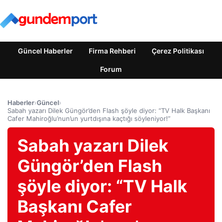
Güncel Haberler
Firma Rehberi
Çerez Politikası
Forum
Haberler
›
Güncel
›
Sabah yazarı Dilek Güngör’den Flash şöyle diyor: “TV Halk Başkanı
Cafer Mahiroğlu’nun’un yurtdışına kaçtığı söyleniyor!”
Sabah yazarı Dilek
Güngör’den Flash
şöyle diyor: “TV Halk
Başkanı Cafer