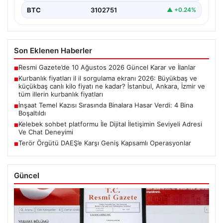
BTC
3102751
▲ +0.24%
Son Eklenen Haberler
Resmi Gazete’de 10 Ağustos 2026 Güncel Karar ve İlanlar
■
Kurbanlık fiyatları il il sorgulama ekranı 2026: Büyükbaş ve
■
küçükbaş canlı kilo fiyatı ne kadar? İstanbul, Ankara, İzmir ve
tüm illerin kurbanlık fiyatları
İnşaat Temel Kazısı Sırasında Binalara Hasar Verdi: 4 Bina
■
Boşaltıldı
Kelebek sohbet platformu İle Dijital İletişimin Seviyeli Adresi
■
Ve Chat Deneyimi
Terör Örgütü DAEŞ’e Karşı Geniş Kapsamlı Operasyonlar
■
Güncel