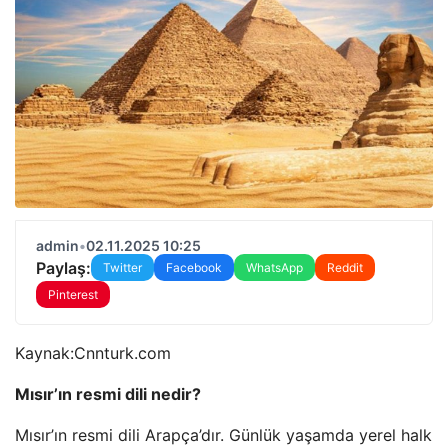
admin
•
02.11.2025 10:25
Paylaş:
Twitter
Facebook
WhatsApp
Reddit
Pinterest
Kaynak:
Cnnturk.com
Mısır’ın resmi dili nedir?
Mısır’ın resmi dili Arapça’dır. Günlük yaşamda yerel halk