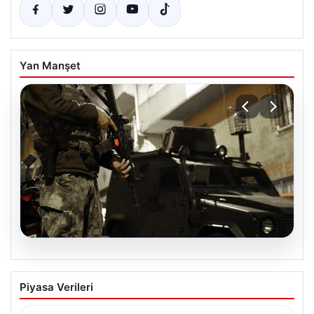
Yan Manşet
07.08.2026
Terör Örgütü DAEŞ’e Karşı Geniş
Piyasa Verileri
Kapsamlı Operasyonlar
Ülkemizde terörle mücadele kapsamında