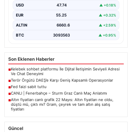
gerçekleştirilen önemli operasyonlar sonucunda, DAEŞ
USD
47.74
▲ +0.18%
terror örgütüne yönelik kapsamlı adımlar…
EUR
55.25
▲ +0.32%
ALTIN
6660.6
▲ +2.59%
BTC
3093563
▲ +0.95%
Son Eklenen Haberler
Kelebek sohbet platformu İle Dijital İletişimin Seviyeli Adresi
■
Ve Chat Deneyimi
Terör Örgütü DAEŞ’e Karşı Geniş Kapsamlı Operasyonlar
■
Fed faizi sabit tuttu
■
CANLI | Fenerbahçe – Sturm Graz Canlı Maç Anlatımı
■
Altın fiyatları canlı grafik 22 Mayıs: Altın fiyatları ne oldu,
■
düştü mü, çıktı mı? Gram, çeyrek ve tam altın alış satış
fiyatları
Güncel