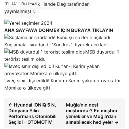
(DHA)
Bu içerik Hande Dağ tarafından
yayınlanmıştır.
ANA SAYFAYA DÖNMEK İÇİN BURAYA TIKLAYIN
Suçlamalar sıradandı! 'Son kez' diyerek açıkladı
MSB duyurdu! 1
terörist teslim oldu
İsveç sınır dışı edildi! Kur'an-ı Kerim yakan provokatör
Momika o ülkeye gitti
← Hyundai IONIQ 5 N,
Muğla'nın nesi
Dünyada Yılın
meşhurdur? En meşhur
Performans Otomobili
yemekler ve Muğla'dan
Seçildi – OTOMOTİV
alınabilecek hediyeler →