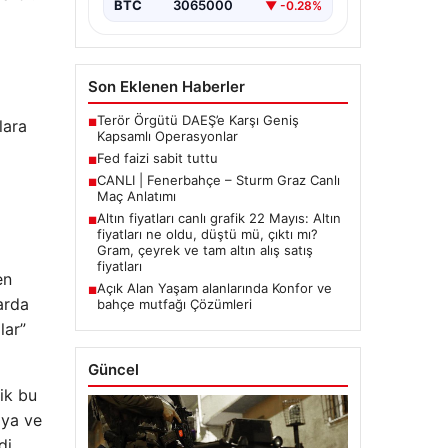
BTC
3065000
▼ -0.28%
Son Eklenen Haberler
Terör Örgütü DAEŞ’e Karşı Geniş
lara
■
Kapsamlı Operasyonlar
Fed faizi sabit tuttu
■
CANLI | Fenerbahçe – Sturm Graz Canlı
■
Maç Anlatımı
Altın fiyatları canlı grafik 22 Mayıs: Altın
■
fiyatları ne oldu, düştü mü, çıktı mı?
Gram, çeyrek ve tam altın alış satış
fiyatları
en
Açık Alan Yaşam alanlarında Konfor ve
■
arda
bahçe mutfağı Çözümleri
lar”
Güncel
ik bu
'ya ve
di.