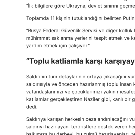
“İlk bilgilere göre Ukrayna, devlet sınırını geçme
Toplamda 11 kişinin tutuklandığını belirten Putin,
“Rusya Federal Güvenlik Servisi ve diğer kolluk k
mühimmat saklanma yerlerini tespit etmek ve ke
yardım etmek için çalışıyor.”
“Toplu katliamla karşı karşıyay
Saldırının tüm detaylarının ortaya çıkacağını vu
saldırısıyla ve önceden hazırlanmış toplu insan k
vatandaşlarımızı ve çocuklarımızı yakın mesafed
katliamlar gerçekleştiren Naziler gibi, kanlı bir 
dedi.
Saldırıya karışan herkesin cezalandırılacağını v
saldırıyı hazırlayan, teröristlere destek veren 
halkımıza bu darbeyi, bu zulmü hazırlayanları, te