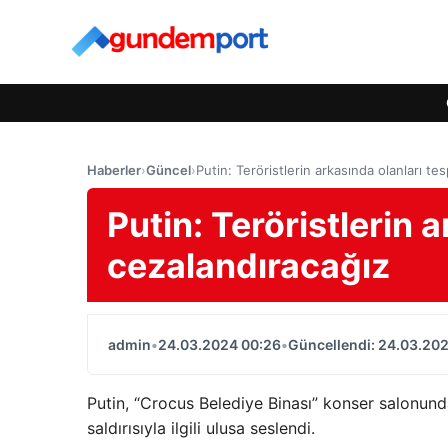
Haberler
›
Güncel
›
Putin: Teröristlerin arkasında olanları te
Putin: Teröristlerin 
cezalandıracağız
admin
•
24.03.2024 00:26
•
Güncellendi: 24.03.20
Putin, “Crocus Belediye Binası” konser salonund
saldırısıyla ilgili ulusa seslendi.