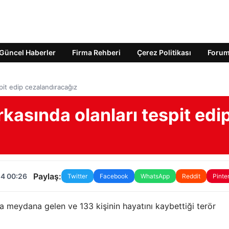
Güncel Haberler
Firma Rehberi
Çerez Politikası
Foru
spit edip cezalandıracağız
arkasında olanları tespit edi
Paylaş:
24 00:26
Twitter
Facebook
WhatsApp
Reddit
Pinte
a meydana gelen ve 133 kişinin hayatını kaybettiği terör