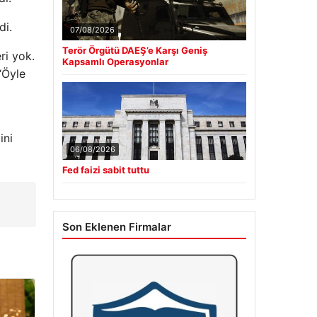
di.
07/08/2026
Terör Örgütü DAEŞ’e Karşı Geniş
ri yok.
Kapsamlı Operasyonlar
“Öyle
ini
06/08/2026
Fed faizi sabit tuttu
Son Eklenen Firmalar