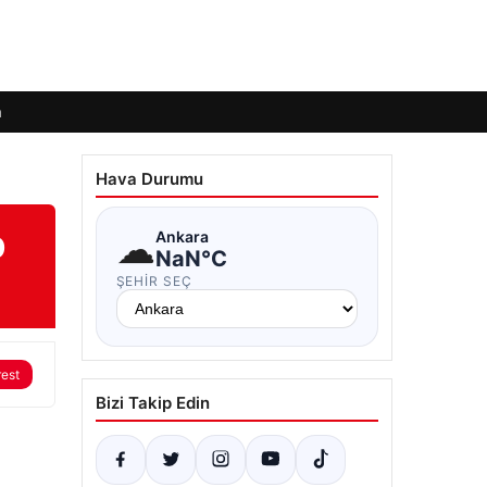
m
Hava Durumu
p
☁
Ankara
NaN°C
ŞEHIR SEÇ
rest
Bizi Takip Edin