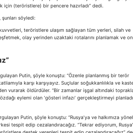
k için (teröristlere) bir pencere hazırladı” dedi.
 şunları söyledi:
uvvetleri, teröristlere ulaşım sağlayan tüm yerleri, silah ve
şfetmek, olay yerinden uzaktaki rotalarını planlamak ve on
ız”
rgulayan Putin, şöyle konuştu: “Özenle planlanmış bir terör
atliamıyla karşı karşıyayız. Suçlular soğukkanlılıkla ve kast
en vurarak öldürdüler. “Bir zamanlar işgal altındaki toprakl
gözdağı eylemi olan 'gösteri infazı' gerçekleştirmeyi planladı
urgulayan Putin, şöyle konuştu: “Rusya'ya ve halkımıza yönel
herkesi tespit edip cezalandıracağız. “Tekrar ediyorum, Rusya
röristlere destek verenleri tespit edip cezalandıracağız” de