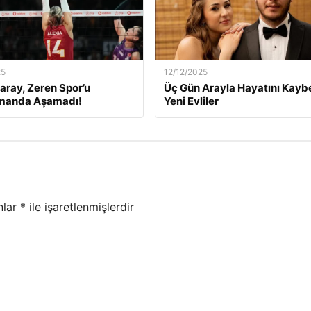
25
12/12/2025
aray, Zeren Spor’u
Üç Gün Arayla Hayatını Kay
manda Aşamadı!
Yeni Evliler
nlar
*
ile işaretlenmişlerdir