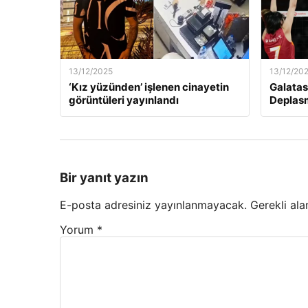
13/12/2025
13/12/20
‘Kız yüzünden’ işlenen cinayetin
Galatas
görüntüleri yayınlandı
Deplas
Bir yanıt yazın
E-posta adresiniz yayınlanmayacak.
Gerekli ala
Yorum
*