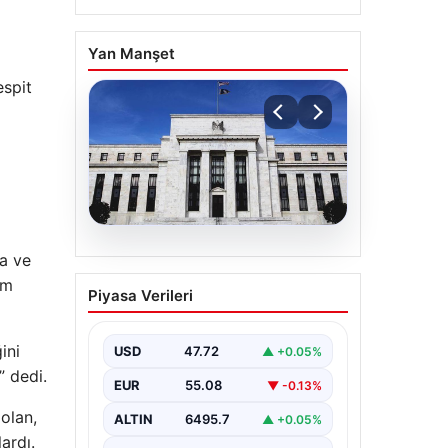
Yan Manşet
espit
06.08.2026
ba ve
Fed faizi sabit tuttu
üm
Piyasa Verileri
ini
USD
47.72
▲ +0.05%
” dedi.
EUR
55.08
▼ -0.13%
 olan,
ALTIN
6495.7
▲ +0.05%
ardı.