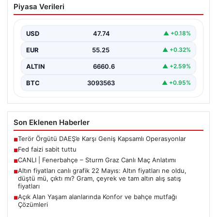
Piyasa Verileri
USD
47.74
▲ +0.18%
EUR
55.25
▲ +0.32%
ALTIN
6660.6
▲ +2.59%
BTC
3093563
▲ +0.95%
Son Eklenen Haberler
Terör Örgütü DAEŞ’e Karşı Geniş Kapsamlı Operasyonlar
■
Fed faizi sabit tuttu
■
CANLI | Fenerbahçe – Sturm Graz Canlı Maç Anlatımı
■
Altın fiyatları canlı grafik 22 Mayıs: Altın fiyatları ne oldu,
■
düştü mü, çıktı mı? Gram, çeyrek ve tam altın alış satış
fiyatları
Açık Alan Yaşam alanlarında Konfor ve bahçe mutfağı
■
Çözümleri