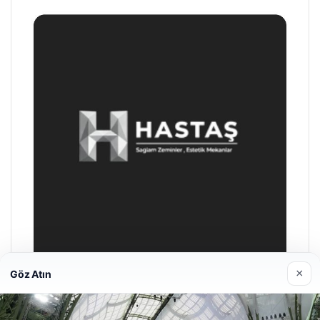
×
Göz Atın
Hastaş Beton
26/05/2026