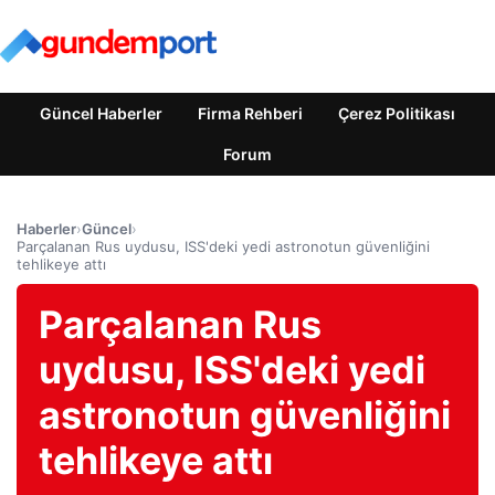
Güncel Haberler
Firma Rehberi
Çerez Politikası
Forum
Haberler
›
Güncel
›
Parçalanan Rus uydusu, ISS'deki yedi astronotun güvenliğini
tehlikeye attı
Parçalanan Rus
uydusu, ISS'deki yedi
astronotun güvenliğini
tehlikeye attı