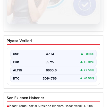
08.08.2026
Kelebek sohbet platformu İle Dijital
Piyasa Verileri
İletişimin Seviyeli Adresi Ve Chat
Deneyimi
USD
47.74
▲ +0.18%
İnternet çağında insanların güvenli bir biçimde iletişim
sağlaması ciddi bir hassasiyet barındırmaktadır. Halen
EUR
55.25
▲ +0.32%
pek…
ALTIN
6660.6
▲ +2.59%
BTC
3094766
▲ +0.06%
Son Eklenen Haberler
İnşaat Temel Kazısı Sırasında Binalara Hasar Verdi: 4 Bina
■