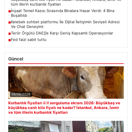
tüm illerin kurbanlık fiyatları
İnşaat Temel Kazısı Sırasında Binalara Hasar Verdi: 4 Bina
■
Boşaltıldı
Kelebek sohbet platformu İle Dijital İletişimin Seviyeli Adresi
■
Ve Chat Deneyimi
Terör Örgütü DAEŞ’e Karşı Geniş Kapsamlı Operasyonlar
■
Fed faizi sabit tuttu
■
Güncel
09/08/2026
Kurbanlık fiyatları il il sorgulama ekranı 2026: Büyükbaş ve
küçükbaş canlı kilo fiyatı ne kadar? İstanbul, Ankara, İzmir
ve tüm illerin kurbanlık fiyatları