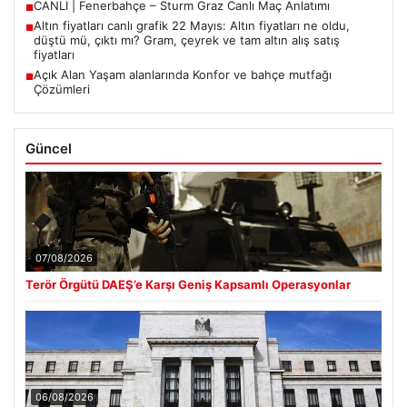
CANLI | Fenerbahçe – Sturm Graz Canlı Maç Anlatımı
■
Altın fiyatları canlı grafik 22 Mayıs: Altın fiyatları ne oldu,
■
düştü mü, çıktı mı? Gram, çeyrek ve tam altın alış satış
fiyatları
Açık Alan Yaşam alanlarında Konfor ve bahçe mutfağı
■
Çözümleri
Güncel
07/08/2026
Terör Örgütü DAEŞ’e Karşı Geniş Kapsamlı Operasyonlar
06/08/2026