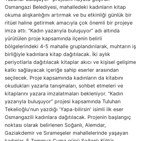
Osmangazi Belediyesi, mahalledeki kadınların kitap
okuma alışkanlığını artırmak ve bu etkinliği günlük bir
ritüel haline getirmek amacıyla çok önemli bir projeye
imza attı. “Kadın yazarıyla buluşuyor” adı altında
yürütülen proje kapsamında ilçenin belirli
bölgelerindeki 4-5 mahalle gruplandırılarak, muhtarın iş
birliğiyle kadınlara kitap dağıtılacak. İki aylık
periyotlarla dağıtılacak kitaplar akıcı ve kişisel gelişime
katkı sağlayacak içeriğe sahip eserler arasından
seçilecek. Proje kapsamında kadınların da kitabını
okudukları yazarla tanışmaları, sohbet etmeleri ve
kitaplarını yazara imzalatmaları bekleniyor. “Kadın
yazarıyla buluşuyor” projesi kapsamında Tuluhan
Tekelioğlu'nun yazdığı 'Yapa-bilirsin' isimli ilk eser
Osmangazili kadınlara dağıtılacak. Projenin başlangıç ​​
noktası olarak belirlenen Soğanlı, Alemdar,
Gaziakdemir ve Sırameşeler mahallelerinde yaşayan
kadınlar, 5 Temmuz Cuma günü Soğanlı Kültür