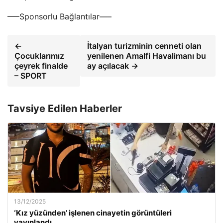
—–Sponsorlu Bağlantılar—–
←
İtalyan turizminin cenneti olan
Çocuklarımız
yenilenen Amalfi Havalimanı bu
çeyrek finalde
ay açılacak →
– SPORT
Tavsiye Edilen Haberler
13/12/2025
‘Kız yüzünden’ işlenen cinayetin görüntüleri
yayınlandı