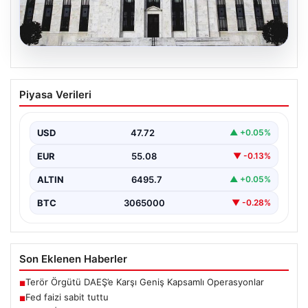
06.08.2026
Fed faizi sabit tuttu
Piyasa Verileri
USD
47.72
▲ +0.05%
EUR
55.08
▼ -0.13%
ALTIN
6495.7
▲ +0.05%
BTC
3065000
▼ -0.28%
Son Eklenen Haberler
Terör Örgütü DAEŞ’e Karşı Geniş Kapsamlı Operasyonlar
■
Fed faizi sabit tuttu
■