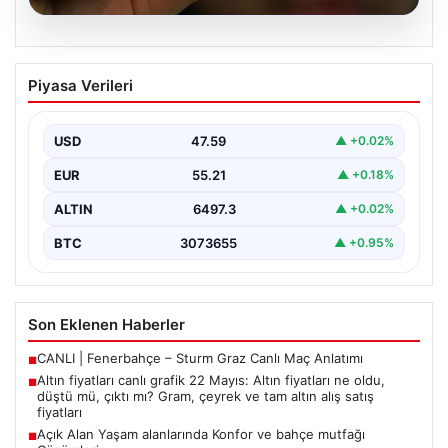
04.08.2026
Altın fiyatları canlı grafik 22 Mayıs: Altın
Piyasa Verileri
fiyatları ne oldu, düştü mü, çıktı mı?
Gram, çeyrek ve tam altın alış satış
fiyatları
USD
47.59
▲ +0.02%
{ “title”: “22 Mayıs 2026 Güncel Altın Fiyatları ve Piyasa
EUR
55.21
▲ +0.18%
Analizi”, “content”: “ Altın…
ALTIN
6497.3
▲ +0.02%
BTC
3073655
▲ +0.95%
Son Eklenen Haberler
CANLI | Fenerbahçe – Sturm Graz Canlı Maç Anlatımı
■
Altın fiyatları canlı grafik 22 Mayıs: Altın fiyatları ne oldu,
■
düştü mü, çıktı mı? Gram, çeyrek ve tam altın alış satış
fiyatları
Açık Alan Yaşam alanlarında Konfor ve bahçe mutfağı
■