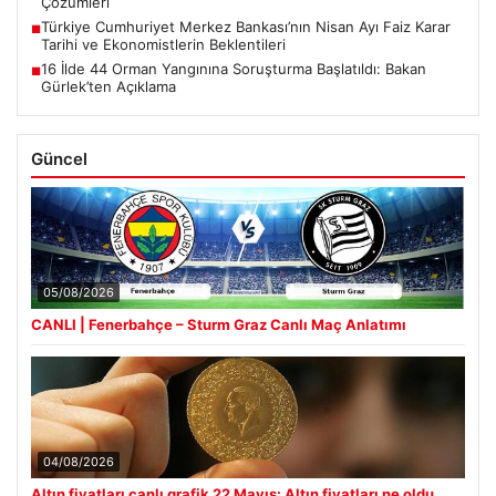
Çözümleri
Türkiye Cumhuriyet Merkez Bankası’nın Nisan Ayı Faiz Karar
■
Tarihi ve Ekonomistlerin Beklentileri
16 İlde 44 Orman Yangınına Soruşturma Başlatıldı: Bakan
■
Gürlek’ten Açıklama
Güncel
05/08/2026
CANLI | Fenerbahçe – Sturm Graz Canlı Maç Anlatımı
04/08/2026
Altın fiyatları canlı grafik 22 Mayıs: Altın fiyatları ne oldu,