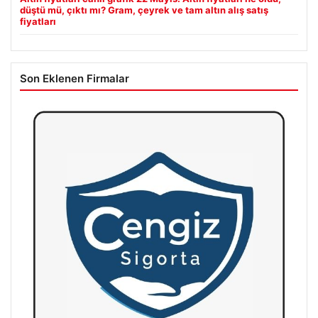
düştü mü, çıktı mı? Gram, çeyrek ve tam altın alış satış
fiyatları
Son Eklenen Firmalar