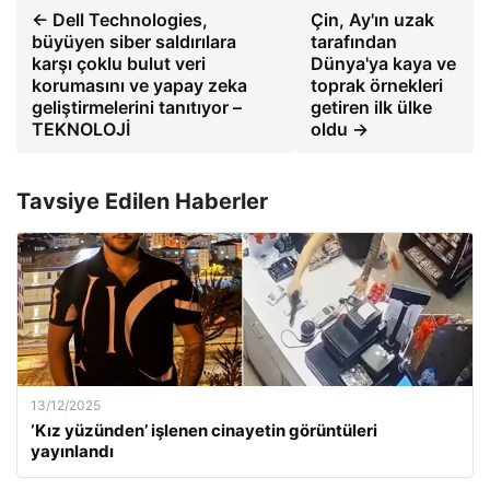
← Dell Technologies,
Çin, Ay'ın uzak
büyüyen siber saldırılara
tarafından
karşı çoklu bulut veri
Dünya'ya kaya ve
korumasını ve yapay zeka
toprak örnekleri
geliştirmelerini tanıtıyor –
getiren ilk ülke
TEKNOLOJİ
oldu →
Tavsiye Edilen Haberler
13/12/2025
‘Kız yüzünden’ işlenen cinayetin görüntüleri
yayınlandı