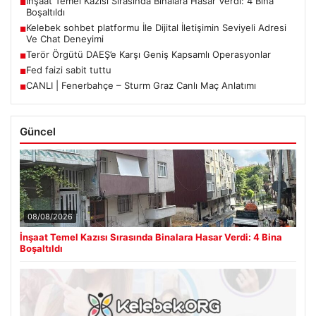
İnşaat Temel Kazısı Sırasında Binalara Hasar Verdi: 4 Bina
■
Boşaltıldı
Kelebek sohbet platformu İle Dijital İletişimin Seviyeli Adresi
■
Ve Chat Deneyimi
Terör Örgütü DAEŞ’e Karşı Geniş Kapsamlı Operasyonlar
■
Fed faizi sabit tuttu
■
CANLI | Fenerbahçe – Sturm Graz Canlı Maç Anlatımı
■
Güncel
08/08/2026
İnşaat Temel Kazısı Sırasında Binalara Hasar Verdi: 4 Bina
Boşaltıldı