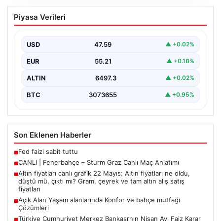
CANLI | Fenerbahçe – Sturm Graz Canlı
Piyasa Verileri
Maç Anlatımı
USD
47.59
▲ +0.02%
EUR
55.21
▲ +0.18%
ALTIN
6497.3
▲ +0.02%
BTC
3073655
▲ +0.95%
Son Eklenen Haberler
Fed faizi sabit tuttu
■
CANLI | Fenerbahçe – Sturm Graz Canlı Maç Anlatımı
■
Altın fiyatları canlı grafik 22 Mayıs: Altın fiyatları ne oldu,
■
düştü mü, çıktı mı? Gram, çeyrek ve tam altın alış satış
fiyatları
Açık Alan Yaşam alanlarında Konfor ve bahçe mutfağı
■
Çözümleri
Türkiye Cumhuriyet Merkez Bankası’nın Nisan Ayı Faiz Karar
■