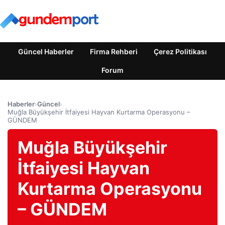
Güncel Haberler
Firma Rehberi
Çerez Politikası
Forum
Haberler
›
Güncel
›
Muğla Büyükşehir İtfaiyesi Hayvan Kurtarma Operasyonu –
GÜNDEM
Muğla Büyükşehir
İtfaiyesi Hayvan
Kurtarma Operasyonu
– GÜNDEM