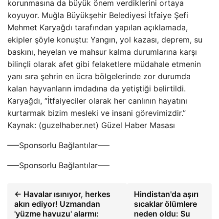
korunmasına da büyük önem verdiklerini ortaya
koyuyor. Muğla Büyükşehir Belediyesi İtfaiye Şefi
Mehmet Karyağdı tarafından yapılan açıklamada,
ekipler şöyle konuştu: Yangın, yol kazası, deprem, su
baskını, heyelan ve mahsur kalma durumlarına karşı
bilinçli olarak afet gibi felaketlere müdahale etmenin
yanı sıra şehrin en ücra bölgelerinde zor durumda
kalan hayvanların imdadına da yetiştiği belirtildi.
Karyağdı, “İtfaiyeciler olarak her canlının hayatını
kurtarmak bizim mesleki ve insani görevimizdir.”
Kaynak: (guzelhaber.net) Güzel Haber Masası
—–Sponsorlu Bağlantılar—–
—–Sponsorlu Bağlantılar—–
← Havalar ısınıyor, herkes
Hindistan'da aşırı
akın ediyor! Uzmandan
sıcaklar ölümlere
'yüzme havuzu' alarmı:
neden oldu: Su