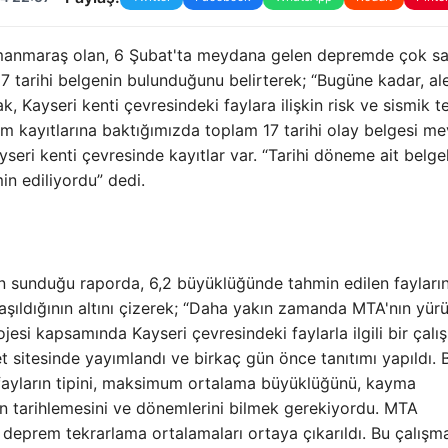
manmaraş olan, 6 Şubat'ta meydana gelen depremde çok s
7 tarihi belgenin bulunduğunu belirterek; “Bugüne kadar, ale
 Kayseri kenti çevresindeki faylara ilişkin risk ve sismik te
em kayıtlarına baktığımızda toplam 17 tarihi olay belgesi me
eri kenti çevresinde kayıtlar var. “Tarihi döneme ait belge
in ediliyordu” dedi.
n sunduğu raporda, 6,2 büyüklüğünde tahmin edilen fayların
şıldığının altını çizerek; “Daha yakın zamanda MTA'nın yür
jesi kapsamında Kayseri çevresindeki faylarla ilgili bir çalı
t sitesinde yayımlandı ve birkaç gün önce tanıtımı yapıldı. 
, fayların tipini, maksimum ortalama büyüklüğünü, kayma
in tarihlemesini ve dönemlerini bilmek gerekiyordu. MTA
 deprem tekrarlama ortalamaları ortaya çıkarıldı. Bu çalışma