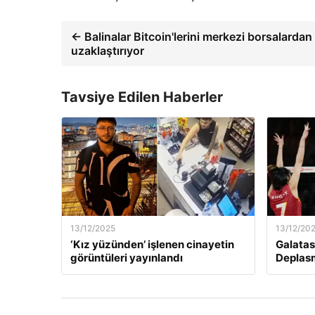
← Balinalar Bitcoin'lerini merkezi borsalardan
uzaklaştırıyor
Tavsiye Edilen Haberler
13/12/2025
13/12/20
‘Kız yüzünden’ işlenen cinayetin
Galatas
görüntüleri yayınlandı
Deplas