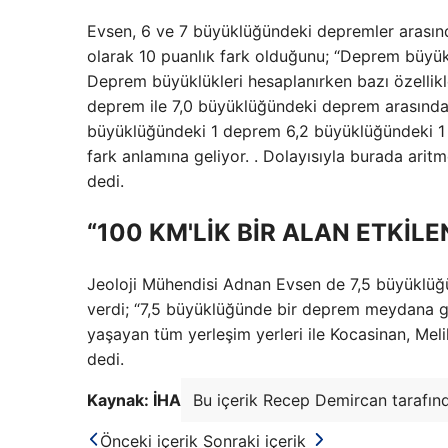
Evsen, 6 ve 7 büyüklüğündeki depremler arasınd
olarak 10 puanlık fark olduğunu; “Deprem büyükl
Deprem büyüklükleri hesaplanırken bazı özellikl
deprem ile 7,0 büyüklüğündeki deprem arasında 1
büyüklüğündeki 1 deprem 6,2 büyüklüğündeki 1 d
fark anlamına geliyor. . Dolayısıyla burada arit
dedi.
“100 KM'LİK BİR ALAN ETKİLE
Jeoloji Mühendisi Adnan Evsen de 7,5 büyüklüğ
verdi; “7,5 büyüklüğünde bir deprem meydana g
yaşayan tüm yerleşim yerleri ile Kocasinan, Melikg
dedi.
Kaynak: İHA
Bu içerik Recep Demircan tarafınd
Önceki içerik
Sonraki içerik