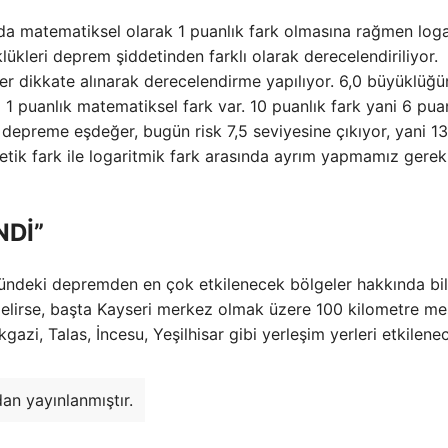
a matematiksel olarak 1 puanlık fark olmasına rağmen loga
ükleri deprem şiddetinden farklı olarak derecelendiriliyor.
er dikkate alınarak derecelendirme yapılıyor. 6,0 büyüklüğü
 puanlık matematiksel fark var. 10 puanlık fark yani 6 puan
epreme eşdeğer, bugün risk 7,5 seviyesine çıkıyor, yani 13
metik fark ile logaritmik fark arasında ayrım yapmamız gerek
NDİ”
ündeki depremden en çok etkilenecek bölgeler hakkında bil
elirse, başta Kayseri merkez olmak üzere 100 kilometre m
azi, Talas, İncesu, Yeşilhisar gibi yerleşim yerleri etkilenec
an yayınlanmıştır.