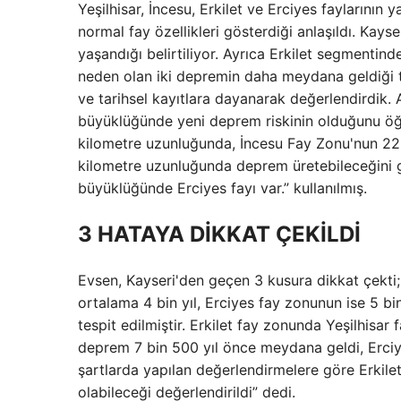
Yeşilhisar, İncesu, Erkilet ve Erciyes faylarının 
normal fay özellikleri gösterdiği anlaşıldı. K
yaşandığı belirtiliyor. Ayrıca Erkilet segmentin
neden olan iki depremin daha meydana geldiği t
ve tarihsel kayıtlara dayanarak değerlendirdik.
büyüklüğünde yeni deprem riskinin olduğunu öğ
kilometre uzunluğunda, İncesu Fay Zonu'nun 22 
kilometre uzunluğunda deprem üretebileceğini 
büyüklüğünde Erciyes fayı var.” kullanılmış.
3 HATAYA DİKKAT ÇEKİLDİ
Evsen, Kayseri'den geçen 3 kusura dikkat çekti; 
ortalama 4 bin yıl, Erciyes fay zonunun ise 5 b
tespit edilmiştir. Erkilet fay zonunda Yeşilhisa
deprem 7 bin 500 yıl önce meydana geldi, Erci
şartlarda yapılan değerlendirmelere göre Erkilet
olabileceği değerlendirildi” dedi.