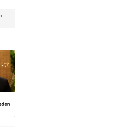
ı
beden