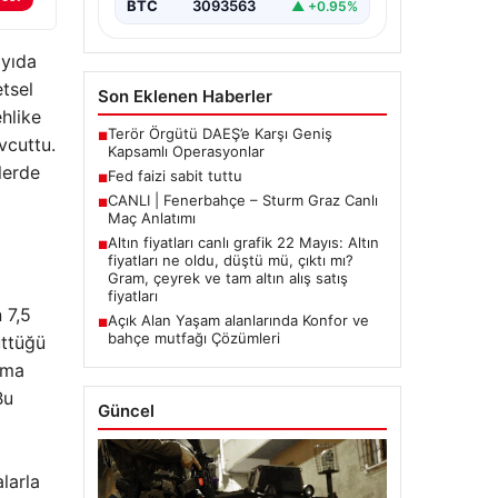
BTC
3093563
▲ +0.95%
ayıda
tsel
Son Eklenen Haberler
hlike
Terör Örgütü DAEŞ’e Karşı Geniş
■
vcuttu.
Kapsamlı Operasyonlar
lerde
Fed faizi sabit tuttu
■
CANLI | Fenerbahçe – Sturm Graz Canlı
■
Maç Anlatımı
Altın fiyatları canlı grafik 22 Mayıs: Altın
■
fiyatları ne oldu, düştü mü, çıktı mı?
Gram, çeyrek ve tam altın alış satış
fiyatları
 7,5
Açık Alan Yaşam alanlarında Konfor ve
■
bahçe mutfağı Çözümleri
üttüğü
şma
Bu
Güncel
larla