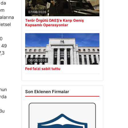
 da
rem
07/08/2026
alarına
Terör Örgütü DAEŞ’e Karşı Geniş
etsel
Kapsamlı Operasyonlar
40
e 49
7,3
06/08/2026
Fed faizi sabit tuttu
unun
Son Eklenen Firmalar
arda
a
 Bu
m