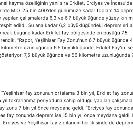
yanal kayma özelliğinin yanı sıra Erkilet, Erciyes ve İncesu'da
ayseri'de M.Ö. 25 bin 400'den günümüze kadar toplam 14 dep
de yapılan çalışmalarda 6,3 ve 6,7 büyüklüğünde yüzey kırılm
espit edildi. Şu ana kadar 6,2 büyüklüğündeki depremleri al
 Ancak bugüne kadar Erkilet fay bölgesinde en büyüğü 7,5
rendik. “Rapor, Yeşilhisar Fay Zonu'nun 6,7 büyüklüğünde 
kilometre uzunluğunda 6,6 büyüklüğünde, Erkilet Fay'ın is
gösteriyor. 7,5 büyüklüğünde ve 56 kilometre uzunluğunda 
“Yeşilhisar fay zonunun ortalama 3 bin yıl, Erkilet fay zon
in yıl tekrarlanma periyoduna sahip olduğu yapılan çalışmal
r fay zonu 7 bin yıl önce meydana geldi. “Erciyes fay zonund
yes fay zonunda deprem ise 15 bin yıl önce meydana geldi.
, Erciyes ve Yeşilhisar fay zonlarının her ikisinde de depre