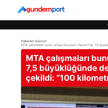
Haberler
›
Güncel
›
MTA çalışmaları bunu ortaya koyuyor! Kayseri'de 7,5 büyükl
MTA çalışmaları bun
7,5 büyüklüğünde dep
çekildi: “100 kilomet