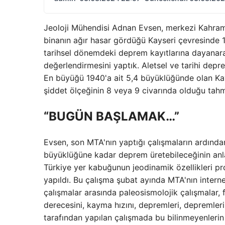
Jeoloji Mühendisi Adnan Evsen, merkezi Kahra
binanın ağır hasar gördüğü Kayseri çevresinde 1
tarihsel dönemdeki deprem kayıtlarına dayanarak,
değerlendirmesini yaptık. Aletsel ve tarihi depr
En büyüğü 1940'a ait 5,4 büyüklüğünde olan Kays
şiddet ölçeğinin 8 veya 9 civarında olduğu tahm
“BUGÜN BAŞLAMAK…”
Evsen, son MTA'nın yaptığı çalışmaların ardında
büyüklüğüne kadar deprem üretebileceğinin anla
Türkiye yer kabuğunun jeodinamik özellikleri pro
yapıldı. Bu çalışma şubat ayında MTA'nın interne
çalışmalar arasında paleosismolojik çalışmalar
derecesini, kayma hızını, depremleri, depremler
tarafından yapılan çalışmada bu bilinmeyenlerin