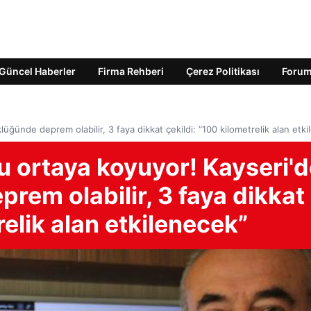
Güncel Haberler
Firma Rehberi
Çerez Politikası
Foru
üğünde deprem olabilir, 3 faya dikkat çekildi: “100 kilometrelik alan etk
u ortaya koyuyor! Kayseri'd
rem olabilir, 3 faya dikkat
relik alan etkilenecek”