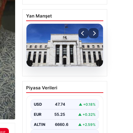
Yan Manşet
06.08.2026
Fed faizi sabit tuttu
Piyasa Verileri
USD
47.74
▲ +0.18%
EUR
55.25
▲ +0.32%
ALTIN
6660.6
▲ +2.59%
rest