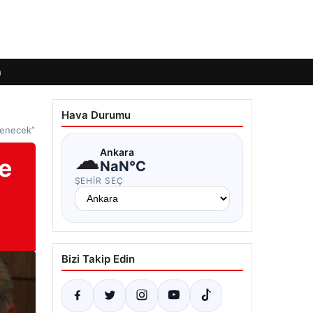
m
Hava Durumu
ilenecek”
☁
Ankara
e
NaN°C
ŞEHIR SEÇ
Bizi Takip Edin