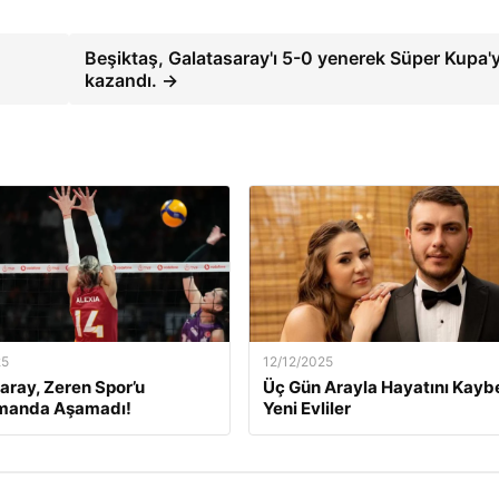
Beşiktaş, Galatasaray'ı 5-0 yenerek Süper Kupa'y
kazandı. →
25
12/12/2025
aray, Zeren Spor’u
Üç Gün Arayla Hayatını Kay
manda Aşamadı!
Yeni Evliler