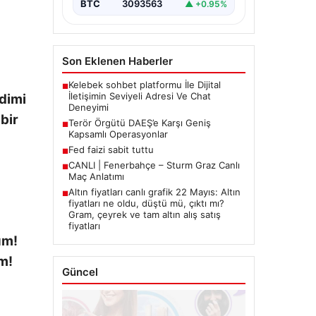
BTC
3093563
▲ +0.95%
Son Eklenen Haberler
Kelebek sohbet platformu İle Dijital
■
İletişimin Seviyeli Adresi Ve Chat
ndimi
Deneyimi
bir
Terör Örgütü DAEŞ’e Karşı Geniş
■
Kapsamlı Operasyonlar
Fed faizi sabit tuttu
■
CANLI | Fenerbahçe – Sturm Graz Canlı
■
Maç Anlatımı
Altın fiyatları canlı grafik 22 Mayıs: Altın
■
fiyatları ne oldu, düştü mü, çıktı mı?
Gram, çeyrek ve tam altın alış satış
fiyatları
um!
im!
Güncel