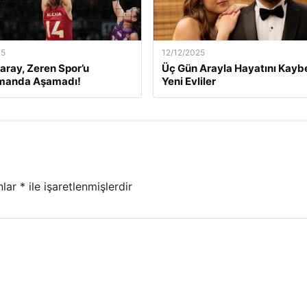
25
12/12/2025
aray, Zeren Spor’u
Üç Gün Arayla Hayatını Kay
manda Aşamadı!
Yeni Evliler
nlar
*
ile işaretlenmişlerdir