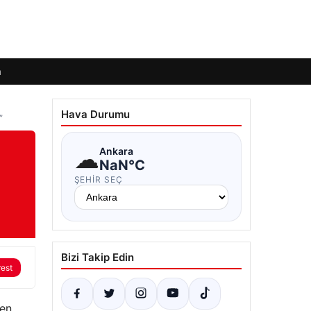
m
Hava Durumu
”
☁
Ankara
NaN°C
ŞEHIR SEÇ
Bizi Takip Edin
rest
ren