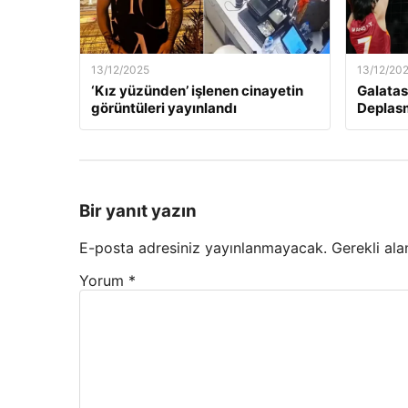
13/12/2025
13/12/20
‘Kız yüzünden’ işlenen cinayetin
Galatas
görüntüleri yayınlandı
Deplas
Bir yanıt yazın
E-posta adresiniz yayınlanmayacak.
Gerekli ala
Yorum
*