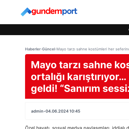
Haberler
›
Güncel
›
Mayo tarzı sahne kostümleri her seferinde 
Mayo tarzı sahne kos
ortalığı karıştırıyor…
geldi! “Sanırım sessi
admin
•
04.06.2024 10:45
Özel hayatı, sosyal medya paylaşımları, iddialı 