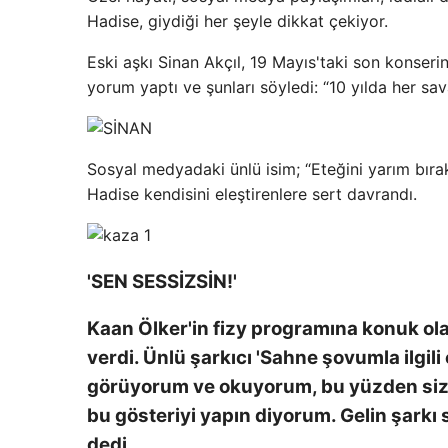
Hadise, giydiği her şeyle dikkat çekiyor.
Eski aşkı Sinan Akçıl, 19 Mayıs'taki son konser
yorum yaptı ve şunları söyledi: “10 yılda her savaş
Sosyal medyadaki ünlü isim; “Eteğini yarım bırak
Hadise kendisini eleştirenlere sert davrandı.
'SEN SESSİZSİN!'
Kaan Ölker'in fizy programına konuk olan 
verdi. Ünlü şarkıcı 'Sahne şovumla ilgili
görüyorum ve okuyorum, bu yüzden size
bu gösteriyi yapın diyorum. Gelin şarkı 
dedi.