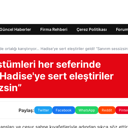
Güncel Haberler
Firma Rehberi
Çerez Politikası
Foru
ortalığı karıştırıyor… Hadise'ye sert eleştiriler geldi! “Sanırım sessizsin
tümleri her seferinde
 Hadise'ye sert eleştiriler
zsin”
Paylaş:
Twitter
Facebook
WhatsApp
Reddit
Pinte
dansları ve cesur sahne kıyafetleriyle adından sıkça söz etti