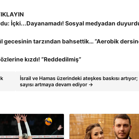
IKLAYIN
Dayanamadı! Sosyal medyadan duyurd
l gecesinin tarzından bahsettik… “Aerobik dersin
özlerine kızdı! “Reddedilmiş”
ok
İsrail ve Hamas üzerindeki ateşkes baskısı artıyor;
sayısı artmaya devam ediyor →