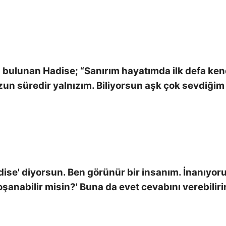
rda bulunan Hadise; “Sanırım hayatımda ilk defa ke
un süredir yalnızım. Biliyorsun aşk çok sevdiğim 
dise' diyorsun. Ben görünür bir insanım. İnanıyor
boşanabilir misin?' Buna da evet cevabını verebilir