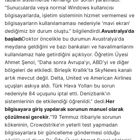
“Sunucularda veya normal Windows kullanıcısı
bilgisayarlarda, işletim sisteminin hizmet vermemesi ve
bilgisayarların kullanılamaması nedeniyle 'mavi ekran'
dediğimiz bir durum oluştu.” bilgilendirdi.
Avustralya'da
başladı
Doktor öncelikle bu durumun Avustralya'da
meydana geldiğini ve bazı bankaları ve havalimanlarını
kullanılamaz hale getirdiğini açıklıyor. Öğretim Üyesi
Ahmet Şenol, “Daha sonra Avrupa'yı, ABD'yi ve diğer
bölgeleri de etkiledi. Birleşik Krallık'ta SkyNews kanalı
artık mevcut değil. Delta, United ve American Airlines
uçuşları askıya aldı. Türk Hava Yolları bu sorun
nedeniyle 84 uçuşunu iptal etti. Denizbank'ın
sistemlerinin de etkilendiği öğrenildi.” dedi.
Her
bilgisayara giriş yapılarak sorunun manuel olarak
çözülmesi gerekir.
“19 Temmuz itibariyle sorunun
kökeninin, Crowdstrike'ın yeterli test yapmadan
bilgisayarlara bir güncelleme göndermesi olduğu