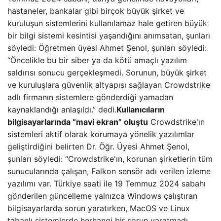
hastaneler, bankalar gibi birçok büyük şirket ve
kuruluşun sistemlerini kullanılamaz hale getiren büyük
bir bilgi sistemi kesintisi yaşandığını anımsatan, şunları
söyledi: Öğretmen üyesi Ahmet Şenol, şunları söyledi:
“Öncelikle bu bir siber ya da kötü amaçlı yazılım
saldırısı sonucu gerçekleşmedi. Sorunun, büyük şirket
ve kuruluşlara güvenlik altyapısı sağlayan Crowdstrike
adlı firmanın sistemlere gönderdiği yamadan
kaynaklandığı anlaşıldı.” dedi.
Kullanıcıların
bilgisayarlarında “mavi ekran” oluştu
Crowdstrike'ın
sistemleri aktif olarak korumaya yönelik yazılımlar
geliştirdiğini belirten Dr. Öğr. Üyesi Ahmet Şenol,
şunları söyledi: “Crowdstrike'ın, korunan şirketlerin tüm
sunucularında çalışan, Falkon sensör adı verilen izleme
yazılımı var. Türkiye saati ile 19 Temmuz 2024 sabahı
gönderilen güncelleme yalnızca Windows çalıştıran
bilgisayarlarda sorun yaratırken, MacOS ve Linux
tabanlı sistemlerde herhangi bir sorun yaratmadı.