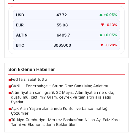
Maç Anlatımı
USD
47.72
▲ +0.05%
EUR
55.08
▼ -0.13%
ALTIN
6495.7
▲ +0.05%
BTC
3065000
▼ -0.28%
Son Eklenen Haberler
Fed faizi sabit tuttu
■
CANLI | Fenerbahçe – Sturm Graz Canlı Maç Anlatımı
■
Altın fiyatları canlı grafik 22 Mayıs: Altın fiyatları ne oldu,
■
düştü mü, çıktı mı? Gram, çeyrek ve tam altın alış satış
fiyatları
Açık Alan Yaşam alanlarında Konfor ve bahçe mutfağı
■
Çözümleri
Türkiye Cumhuriyet Merkez Bankası’nın Nisan Ayı Faiz Karar
■
Tarihi ve Ekonomistlerin Beklentileri