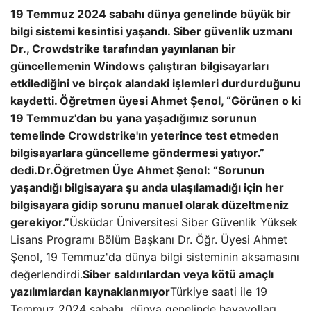
19 Temmuz 2024 sabahı dünya genelinde büyük bir
bilgi sistemi kesintisi yaşandı. Siber güvenlik uzmanı
Dr., Crowdstrike tarafından yayınlanan bir
güncellemenin Windows çalıştıran bilgisayarları
etkilediğini ve birçok alandaki işlemleri durdurduğunu
kaydetti. Öğretmen üyesi Ahmet Şenol, “Görünen o ki
19 Temmuz'dan bu yana yaşadığımız sorunun
temelinde Crowdstrike'ın yeterince test etmeden
bilgisayarlara güncelleme göndermesi yatıyor.”
dedi.
Dr.Öğretmen Üye Ahmet Şenol: “Sorunun
yaşandığı bilgisayara şu anda ulaşılamadığı için her
bilgisayara gidip sorunu manuel olarak düzeltmeniz
gerekiyor.”
Üsküdar Üniversitesi Siber Güvenlik Yüksek
Lisans Programı Bölüm Başkanı Dr. Öğr. Üyesi Ahmet
Şenol, 19 Temmuz'da dünya bilgi sisteminin aksamasını
değerlendirdi.
Siber saldırılardan veya kötü amaçlı
yazılımlardan kaynaklanmıyor
Türkiye saati ile 19
Temmuz 2024 sabahı, dünya genelinde havayolları,