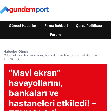
Güncel Haberler
Firma Rehberi
Çerez Politikası
Forum
Haberler
›
Güncel
›
“Mavi ekran” havayollarını, bankaları ve hastaneleri etkiledi! –
TEKNOLOJİ
“Mavi ekran”
havayollarını,
bankaları ve
hastaneleri etkiledi! –