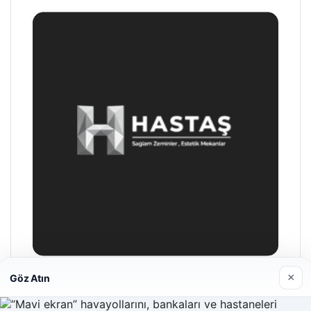
×
Göz Atın
Hastaş Beton
26/05/2026