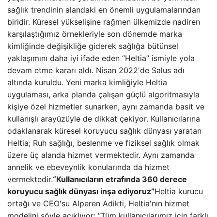
sağlık trendinin alandaki en önemli uygulamalarından
biridir. Küresel yükselişine rağmen ülkemizde nadiren
karşılaştığımız örnekleriyle son dönemde marka
kimliğinde değişikliğe giderek sağlığa bütünsel
yaklaşımını daha iyi ifade eden “Heltia” ismiyle yola
devam etme kararı aldı. Nisan 2022'de Salus adı
altında kuruldu. Yeni marka kimliğiyle Heltia
uygulaması, arka planda çalışan güçlü algoritmasıyla
kişiye özel hizmetler sunarken, aynı zamanda basit ve
kullanışlı arayüzüyle de dikkat çekiyor. Kullanıcılarına
odaklanarak küresel koruyucu sağlık dünyası yaratan
Heltia; Ruh sağlığı, beslenme ve fiziksel sağlık olmak
üzere üç alanda hizmet vermektedir. Aynı zamanda
annelik ve ebeveynlik konularında da hizmet
vermektedir.
“Kullanıcıların etrafında 360 derece
koruyucu sağlık dünyası inşa ediyoruz”
Heltia kurucu
ortağı ve CEO'su Alperen Adikti, Heltia'nın hizmet
modelini şöyle açıklıyor: “Tüm kullanıcılarımız için farklı