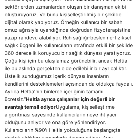
sektörlerden uzmanlardan oluşan bir danışman ekibi
oluşturuyoruz. Ve bunu kişiselleştirilmiş bir şekilde,
dijital olarak yapıyoruz. Örneğin kullanıcı bir sabah
omuz ağrısıyla uyandığında doğrudan fizyoterapistine
yazıp randevu alabiliyor. Ruh sağlığı-beslenme-fiziksel
sağlık üçgeni ile kullanıcıların etrafında etkili bir şekilde
360 ​​derecelik koruyucu bir sağlık dünyası yaratıyoruz.
Çoğu kişi için bu ulaşılamaz görünebilir, ancak Heltia
ile bu aslında gerçekten elde edilebilir bir ayrıcalıktır.
Üstelik sunduğumuz içerik dünyası insanların
kendilerini desteklemeleri açısından da oldukça faydalı.
Ayrıca Heltia'nın binlerce içeriğinin tamamı
ücretsiz.”
Heltia ayrıca çalışanlar için değerli bir
avantajı temsil ediyor
Uygulama, kişiselleştirme
algoritması sayesinde kullanıcıların neye ihtiyacı
olduğunu anlıyor ve ona göre yönlendiriyor.
Kullanıcıların %90'ı Heltia yolculuğuna başlangıçta
destek aldıkları uzmanlarla devam ediyor. Aynı