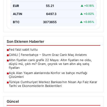
EUR
55.21
▲ +0.18%
ALTIN
6497.3
▲ +0.02%
BTC
3073655
▲ +0.95%
Son Eklenen Haberler
Fed faizi sabit tuttu
■
CANLI | Fenerbahçe – Sturm Graz Canlı Maç Anlatımı
■
Altın fiyatları canlı grafik 22 Mayıs: Altın fiyatları ne oldu,
■
düştü mü, çıktı mı? Gram, çeyrek ve tam altın alış satış
fiyatları
Açık Alan Yaşam alanlarında Konfor ve bahçe mutfağı
■
Çözümleri
Türkiye Cumhuriyet Merkez Bankası’nın Nisan Ayı Faiz Karar
■
Tarihi ve Ekonomistlerin Beklentileri
Güncel