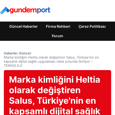
Güncel Haberler
Firma Rehberi
Çerez Politikası
Forum
Haberler
›
Güncel
›
Marka kimliğini Heltia olarak değiştiren Salus, Türkiye'nin en
kapsamlı dijital sağlık uygulaması olma yolunda ilerliyor –
TEKNOLOJİ
Marka kimliğini Heltia
olarak değiştiren
Salus, Türkiye'nin en
kapsamlı dijital sağlık