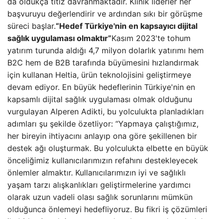
da oldukça titiz davranmaktadır. Klinik liderler her
başvuruyu değerlendirir ve ardından sıkı bir görüşme
süreci başlar.
“Hedef Türkiye'nin en kapsayıcı dijital
sağlık uygulaması olmaktır”
Kasım 2023'te tohum
yatırım turunda aldığı 4,7 milyon dolarlık yatırımı hem
B2C hem de B2B tarafında büyümesini hızlandırmak
için kullanan Heltia, ürün teknolojisini geliştirmeye
devam ediyor. En büyük hedeflerinin Türkiye'nin en
kapsamlı dijital sağlık uygulaması olmak olduğunu
vurgulayan Alperen Adikti, bu yolculukta planladıkları
adımları şu şekilde özetliyor: “Yapmaya çalıştığımız,
her bireyin ihtiyacını anlayıp ona göre şekillenen bir
destek ağı oluşturmak. Bu yolculukta elbette en büyük
önceliğimiz kullanıcılarımızın refahını destekleyecek
önlemler almaktır. Kullanıcılarımızın iyi ve sağlıklı
yaşam tarzı alışkanlıkları geliştirmelerine yardımcı
olarak uzun vadeli olası sağlık sorunlarını mümkün
olduğunca önlemeyi hedefliyoruz. Bu fikri iş çözümleri