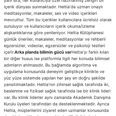
yanı sıra, her kullanıcıya özel hazırlanmış zengin bir
içerik dünyası sunmaktadır. Heltia'da uzman onaylı
meditasyonlar, makaleler, ses ve video içerikleri
mevcuttur. Tüm bu içerikler kullanıcılara ücretsiz olarak
sunuluyor ve kullanıcıların içerik okuma/izleme
alışkanlıklarına göre yenileniyor. Heltia Kütüphanesi
günlük öneriler, makaleler, meditasyonlar ve rehberli
egzersizler, videolar, egzersizler ve psikoloji testleri
içerir.
Arka planda bilimin gücü var
Heltia'yı farklı kılan
bir diğer husus ise platformla ilgili her konuda bilimsel
adımların atılmasıdır. Bu bağlamda algoritma ve
uygulama konusunda deneyim geliştikçe klinikte ve
yüz yüze sistemde yapılan her şey en doğru şekilde
yansıtılmaktadır. Heltia'nın zihinsel sağlık tarafında iki,
beslenme ve fiziksel sağlık tarafında ise bir klinik lideri
var. Bu klinik liderler aynı zamanda Akademik Danışma
Kurulu üyeleri tarafından da desteklenmektedir. Ayrıca
Heltia, müşterilerini ziyaret eden uzmanlar konusunda