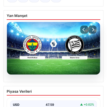
Yan Manşet
05.08.2026
CANLI | Fenerbahçe – Sturm Graz Canlı
Piyasa Verileri
Maç Anlatımı
USD
47.59
▲ +0.02%