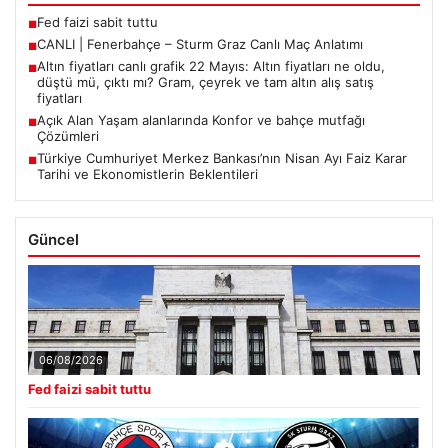
Fed faizi sabit tuttu
■
CANLI | Fenerbahçe – Sturm Graz Canlı Maç Anlatımı
■
Altın fiyatları canlı grafik 22 Mayıs: Altın fiyatları ne oldu,
■
düştü mü, çıktı mı? Gram, çeyrek ve tam altın alış satış
fiyatları
Açık Alan Yaşam alanlarında Konfor ve bahçe mutfağı
■
Çözümleri
Türkiye Cumhuriyet Merkez Bankası’nın Nisan Ayı Faiz Karar
■
Tarihi ve Ekonomistlerin Beklentileri
Güncel
06/08/2026
Fed faizi sabit tuttu