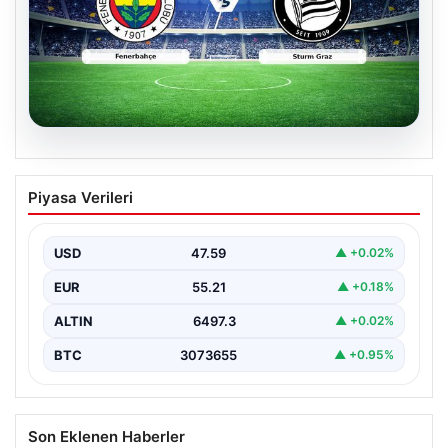
05.08.2026
CANLI | Fenerbahçe – Sturm Graz Canlı
Piyasa Verileri
Maç Anlatımı
USD
47.59
▲ +0.02%
EUR
55.21
▲ +0.18%
ALTIN
6497.3
▲ +0.02%
BTC
3073655
▲ +0.95%
Son Eklenen Haberler