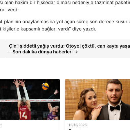
ı olan hakim bir hissedar olması nedeniyle tazminat paketi
rar verdi.
t planının onaylanmasına yol açan süreç son derece kusurl
kişilerle kapsamlı bağları vardı” diye yazdı.
Çin'i şiddetli yağış vurdu: Otoyol çöktü, can kaybı yaşa
– Son dakika dünya haberleri →
25
12/12/2025