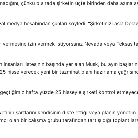
dığını, çünkü o sırada şirketin üçte birinden daha azına s
l medya hesabından şunları söyledi: “Şirketinizi asla Dela
r vermesine izin vermek istiyorsanız Nevada veya Teksas'ta
n insanları listesinin başında yer alan Musk, bu ayın başları
%25 hisse verecek yeni bir tazminat planı hazırlama çağrısın
geçtiğimiz hafta yüzde 25 hisseyle şirketi kontrol etmeyec
nin şartlarını kendisinin dikte ettiği veya planın yönetim 
mcı olan bir çalışma grubu tarafından tartışıldığı toplantılar