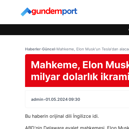
Haberler
›
Güncel
›
Mahkeme, Elon Musk'un Tesla'dan alacağı 
Mahkeme, Elon Musk'
milyar dolarlık ikram
admin
•
01.05.2024 09:30
Bu haberin orijinal dili İngilizce idi.
ABD'nin Delaware eyalet mahkemesi, Elon Musk'u