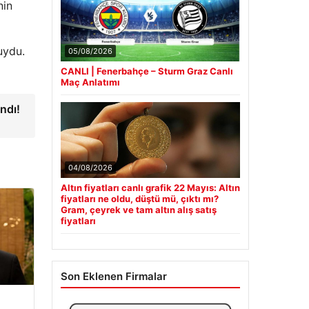
nin
uydu.
05/08/2026
CANLI | Fenerbahçe – Sturm Graz Canlı
Maç Anlatımı
ndı!
04/08/2026
Altın fiyatları canlı grafik 22 Mayıs: Altın
fiyatları ne oldu, düştü mü, çıktı mı?
Gram, çeyrek ve tam altın alış satış
fiyatları
Son Eklenen Firmalar