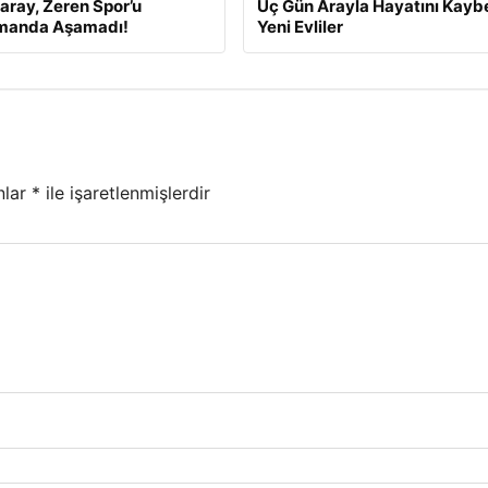
aray, Zeren Spor’u
Üç Gün Arayla Hayatını Kay
manda Aşamadı!
Yeni Evliler
nlar
*
ile işaretlenmişlerdir