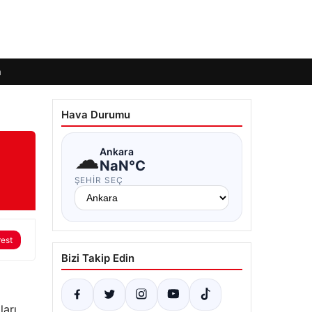
m
Hava Durumu
☁
Ankara
NaN°C
ŞEHIR SEÇ
rest
Bizi Takip Edin
ları