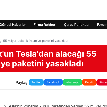
Güncel Haberler
Firma Rehberi
Çerez Politikası
Foru
55 milyar dolarlık ikramiye paketini yasakladı
un Tesla'dan alacağı 55
iye paketini yasakladı
Paylaş:
Twitter
Facebook
WhatsApp
Reddit
Pinte
n Tesla'nın yönetim kurulu tarafından verilen 55 milyar do