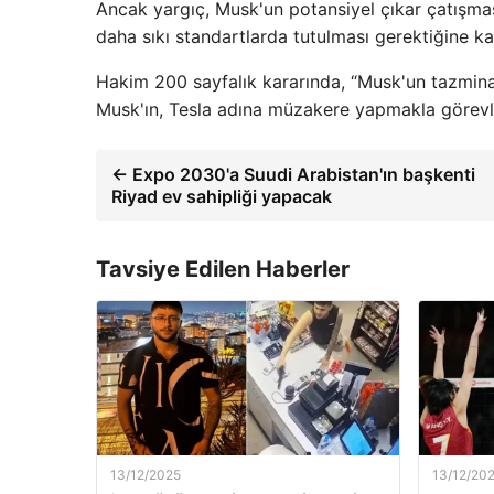
Ancak yargıç, Musk'un potansiyel çıkar çatışmas
daha sıkı standartlarda tutulması gerektiğine ka
Hakim 200 sayfalık kararında, “Musk'un tazmina
Musk'ın, Tesla adına müzakere yapmakla görevli 
← Expo 2030'a Suudi Arabistan'ın başkenti
Riyad ev sahipliği yapacak
Tavsiye Edilen Haberler
13/12/2025
13/12/20