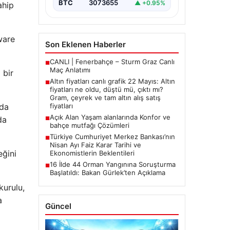
BTC
3073655
▲ +0.95%
ahip
ware
Son Eklenen Haberler
CANLI | Fenerbahçe – Sturm Graz Canlı
■
Maç Anlatımı
 bir
Altın fiyatları canlı grafik 22 Mayıs: Altın
■
fiyatları ne oldu, düştü mü, çıktı mı?
Gram, çeyrek ve tam altın alış satış
nda
fiyatları
Açık Alan Yaşam alanlarında Konfor ve
da
■
bahçe mutfağı Çözümleri
Türkiye Cumhuriyet Merkez Bankası’nın
■
Nisan Ayı Faiz Karar Tarihi ve
eğini
Ekonomistlerin Beklentileri
16 İlde 44 Orman Yangınına Soruşturma
■
Başlatıldı: Bakan Gürlek’ten Açıklama
kurulu,
a
Güncel