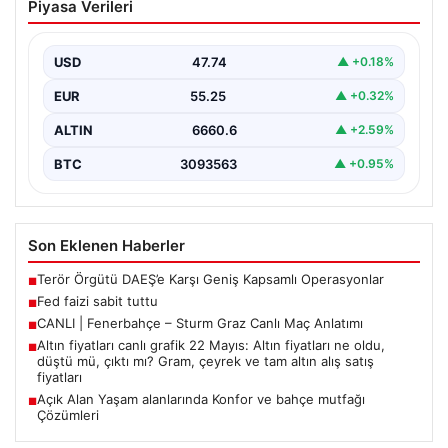
Piyasa Verileri
USD
47.74
▲ +0.18%
EUR
55.25
▲ +0.32%
ALTIN
6660.6
▲ +2.59%
BTC
3093563
▲ +0.95%
Son Eklenen Haberler
Terör Örgütü DAEŞ’e Karşı Geniş Kapsamlı Operasyonlar
■
Fed faizi sabit tuttu
■
CANLI | Fenerbahçe – Sturm Graz Canlı Maç Anlatımı
■
Altın fiyatları canlı grafik 22 Mayıs: Altın fiyatları ne oldu,
■
düştü mü, çıktı mı? Gram, çeyrek ve tam altın alış satış
fiyatları
Açık Alan Yaşam alanlarında Konfor ve bahçe mutfağı
■
Çözümleri