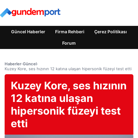
Güncel Haberler
Firma Rehberi
Çerez Politikası
Forum
Haberler
›
Güncel
›
Kuzey Kore, ses hızının 12 katına ulaşan hipersonik füzeyi test etti
Kuzey Kore, ses hızının
12 katına ulaşan
hipersonik füzeyi test
etti