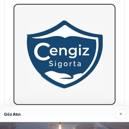
×
Göz Atın
Hastaş Beton
26/05/2026