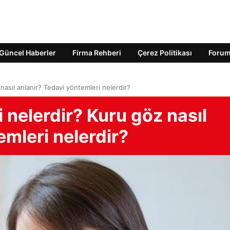
Güncel Haberler
Firma Rehberi
Çerez Politikası
Foru
 nasıl anlanır? Tedavi yöntemleri nelerdir?
i nelerdir? Kuru göz nasıl
emleri nelerdir?