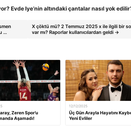
or? Evde Iye’nin altındaki çantalar nasıl yok edilir
esmen
X çöktü mü? 2 Temmuz 2025 x ile ilgili bir s
u …
var mı? Raporlar kullanıcılardan geldi →
25
12/12/2025
aray, Zeren Spor’u
Üç Gün Arayla Hayatını Kay
manda Aşamadı!
Yeni Evliler