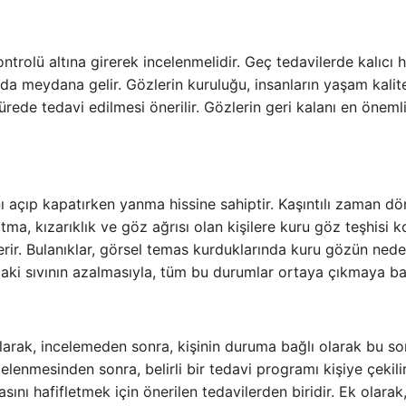
ntrolü altına girerek incelenmelidir. Geç tedavilerde kalıcı 
da meydana gelir. Gözlerin kuruluğu, insanların yaşam kalite
sürede tedavi edilmesi önerilir. Gözlerin geri kalanı en öneml
ı açıp kapatırken yanma hissine sahiptir. Kaşıntılı zaman d
tma, kızarıklık ve göz ağrısı olan kişilere kuru göz teşhisi k
erir. Bulanıklar, görsel temas kurduklarında kuru gözün nede
daki sıvının azalmasıyla, tüm bu durumlar ortaya çıkmaya ba
olarak, incelemeden sonra, kişinin duruma bağlı olarak bu s
elenmesinden sonra, belirli bir tedavi programı kişiye çekilir
nı hafifletmek için önerilen tedavilerden biridir. Ek olarak