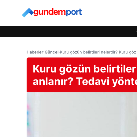
Haberler
›
Güncel
›
Kuru gözün belirtileri nelerdir? Kuru göz
Kuru gözün belirtiler
anlanır? Tedavi yönt