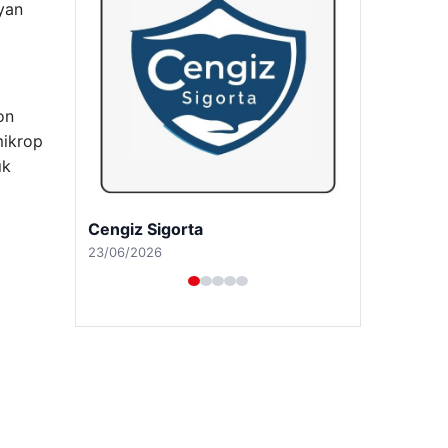
uyan
on
mikrop
ık
Hastaş Beton
26/05/2026