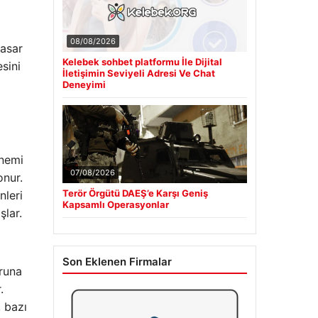
08/08/2026
hasar
Kelebek sohbet platformu İle Dijital
sini
İletişimin Seviyeli Adresi Ve Chat
i
Deneyimi
önemi
07/08/2026
onur.
Terör Örgütü DAEŞ’e Karşı Geniş
nleri
Kapsamlı Operasyonlar
şlar.
Son Eklenen Firmalar
oruna
.
, bazı