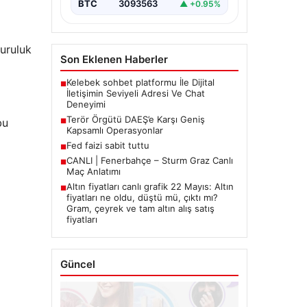
BTC
3093563
▲ +0.95%
kuruluk
Son Eklenen Haberler
Kelebek sohbet platformu İle Dijital
■
İletişimin Seviyeli Adresi Ve Chat
Deneyimi
Terör Örgütü DAEŞ’e Karşı Geniş
bu
■
Kapsamlı Operasyonlar
Fed faizi sabit tuttu
■
CANLI | Fenerbahçe – Sturm Graz Canlı
■
Maç Anlatımı
Altın fiyatları canlı grafik 22 Mayıs: Altın
■
fiyatları ne oldu, düştü mü, çıktı mı?
Gram, çeyrek ve tam altın alış satış
fiyatları
Güncel