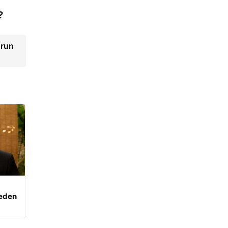
?
orun
beden