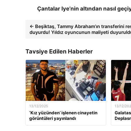
Çantalar Iye’nin altından nasıl geçiy
← Beşiktaş, Tammy Abraham’ın transferini r
duyurdu! Yıldız oyuncunun maliyeti duyuruld
Tavsiye Edilen Haberler
13/12/2025
13/12/20
‘Kız yüzünden’ işlenen cinayetin
Galatas
görüntüleri yayınlandı
Deplas