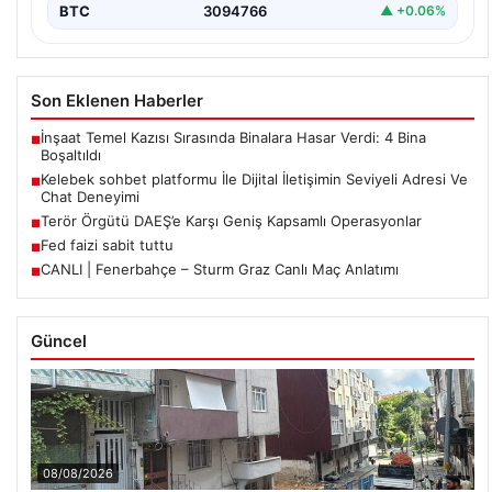
BTC
3094766
▲ +0.06%
Son Eklenen Haberler
İnşaat Temel Kazısı Sırasında Binalara Hasar Verdi: 4 Bina
■
Boşaltıldı
Kelebek sohbet platformu İle Dijital İletişimin Seviyeli Adresi Ve
■
Chat Deneyimi
Terör Örgütü DAEŞ’e Karşı Geniş Kapsamlı Operasyonlar
■
Fed faizi sabit tuttu
■
CANLI | Fenerbahçe – Sturm Graz Canlı Maç Anlatımı
■
Güncel
08/08/2026