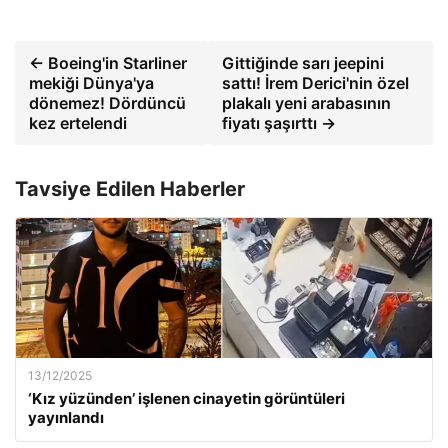
← Boeing'in Starliner
Gittiğinde sarı jeepini
mekiği Dünya'ya
sattı! İrem Derici'nin özel
dönemez! Dördüncü
plakalı yeni arabasının
kez ertelendi
fiyatı şaşırttı →
Tavsiye Edilen Haberler
13/12/2025
‘Kız yüzünden’ işlenen cinayetin görüntüleri
yayınlandı