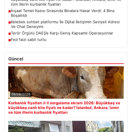
tüm illerin kurbanlık fiyatları
İnşaat Temel Kazısı Sırasında Binalara Hasar Verdi: 4 Bina
■
Boşaltıldı
Kelebek sohbet platformu İle Dijital İletişimin Seviyeli Adresi
■
Ve Chat Deneyimi
Terör Örgütü DAEŞ’e Karşı Geniş Kapsamlı Operasyonlar
■
Fed faizi sabit tuttu
■
Güncel
09/08/2026
Kurbanlık fiyatları il il sorgulama ekranı 2026: Büyükbaş ve
küçükbaş canlı kilo fiyatı ne kadar? İstanbul, Ankara, İzmir
ve tüm illerin kurbanlık fiyatları