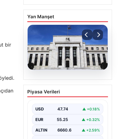
Yan Manşet
t bir
öyledi.
06.08.2026
Fed faizi sabit tuttu
açıdan
Piyasa Verileri
USD
47.74
▲ +0.18%
EUR
55.25
▲ +0.32%
ALTIN
6660.6
▲ +2.59%