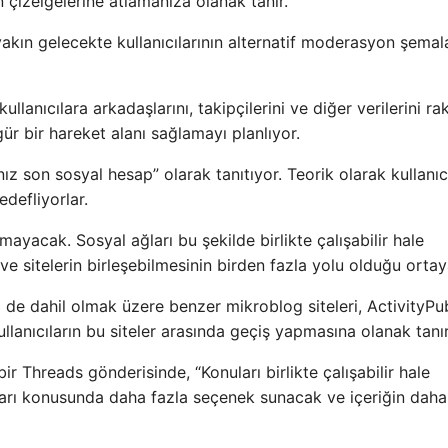
 çizelgelerine atlamanıza olanak tanır.
ın gelecekte kullanıcılarının alternatif moderasyon şemala
anıcılara arkadaşlarını, takipçilerini ve diğer verilerini ra
ür bir hareket alanı sağlamayı planlıyor.
z son sosyal hesap” olarak tanıtıyor. Teorik olarak kullanıc
edefliyorlar.
yacak. Sosyal ağları bu şekilde birlikte çalışabilir hale
e sitelerin birleşebilmesinin birden fazla yolu olduğu ortaya
de dahil olmak üzere benzer mikroblog siteleri, ActivityPu
ullanıcıların bu siteler arasında geçiş yapmasına olanak tanır
 Threads gönderisinde, “Konuları birlikte çalışabilir hale
ları konusunda daha fazla seçenek sunacak ve içeriğin daha