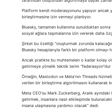
tarafından oluşturulan algoritmaya dayalı zaman
Platform kendi moderasyonunu yapıyor ancak yak
birleştirmesine izin vermeyi planlıyor.
Bluesky, tamamen kullanıma sunulduktan sonra kull
sosyal ağlara taşımalarına izin vererek daha özg
Şirket bu özelliği “oluşturmak zorunda kalacağını
Bluesky hesaplarıyla farklı bir platform olmayı h
Ancak pratikte bu muhtemelen o kadar kolay olma
getirmeye yönelik teknik terim “federasyon”dur v
Örneğin, Mastodon ve Meta'nın Threads hizmeti 
verilen bir birleştirme algoritmasını kullanarak k
Meta CEO'su Mark Zuckerberg, Aralık ayındaki bir
getirmek, insanlara nasıl etkileşimde bulunacak
insana ulaşmasına yardımcı olacak” dedi.