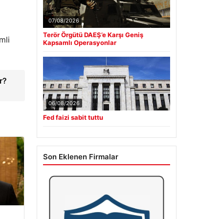
07/08/2026
Terör Örgütü DAEŞ’e Karşı Geniş
mli
Kapsamlı Operasyonlar
r?
06/08/2026
Fed faizi sabit tuttu
Son Eklenen Firmalar