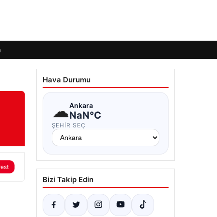
m
Hava Durumu
☁
Ankara
NaN°C
ŞEHIR SEÇ
rest
Bizi Takip Edin