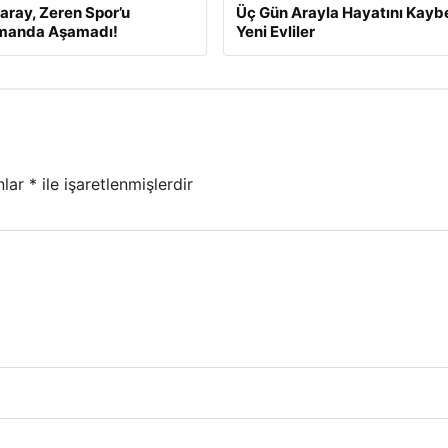
aray, Zeren Spor’u
Üç Gün Arayla Hayatını Kay
manda Aşamadı!
Yeni Evliler
nlar
*
ile işaretlenmişlerdir