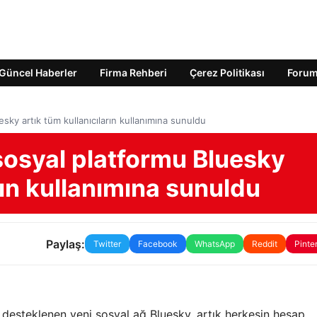
Güncel Haberler
Firma Rehberi
Çerez Politikası
Foru
sky artık tüm kullanıcıların kullanımına sunuldu
sosyal platformu Bluesky
rın kullanımına sunuldu
Paylaş:
Twitter
Facebook
WhatsApp
Reddit
Pinte
 desteklenen yeni sosyal ağ Bluesky, artık herkesin hesap