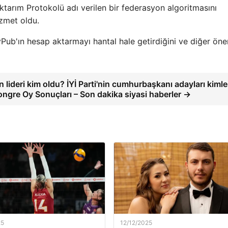
ktarım Protokolü adı verilen bir federasyon algoritmasını
zmet oldu.
tyPub'ın hesap aktarmayı hantal hale getirdiğini ve diğer öne
nin lideri kim oldu? İYİ Parti'nin cumhurbaşkanı adayları kimle
Kongre Oy Sonuçları – Son dakika siyasi haberler →
25
12/12/2025