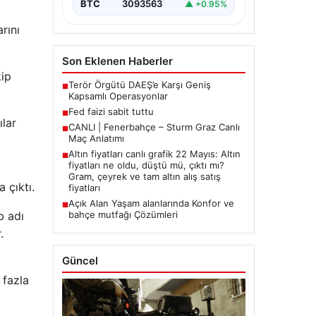
BTC
3093563
▲ +0.95%
rını
Son Eklenen Haberler
kip
Terör Örgütü DAEŞ’e Karşı Geniş
■
Kapsamlı Operasyonlar
Fed faizi sabit tuttu
■
ılar
CANLI | Fenerbahçe – Sturm Graz Canlı
■
Maç Anlatımı
Altın fiyatları canlı grafik 22 Mayıs: Altın
■
fiyatları ne oldu, düştü mü, çıktı mı?
Gram, çeyrek ve tam altın alış satış
 çıktı.
fiyatları
Açık Alan Yaşam alanlarında Konfor ve
■
b adı
bahçe mutfağı Çözümleri
.
Güncel
 fazla