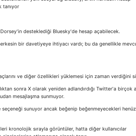
k tanıyor
 Dorsey'in desteklediği Bluesky'de hesap açabilecek.
rkesin bir davetiyeye ihtiyacı vardı; bu da genellikle mevcu
çlarını ve diğer özellikleri yüklemesi için zaman verdiğini s
dıktan sonra X olarak yeniden adlandırdığı Twitter'a birçok 
ğrudan mesajlaşma sunmuyor.
tirme seçeneği sunuyor ancak beğenip beğenmeyecekleri henüz
ri kronolojik sırayla görüntüler, hatta diğer kullanıcılar