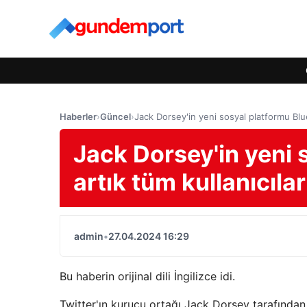
Haberler
›
Güncel
›
Jack Dorsey'in yeni sosyal platformu Blue
Jack Dorsey'in yeni 
artık tüm kullanıcıla
admin
•
27.04.2024 16:29
Bu haberin orijinal dili İngilizce idi.
Twitter'ın kurucu ortağı Jack Dorsey tarafından