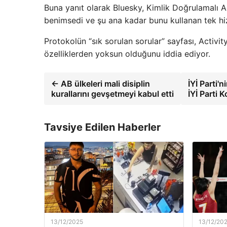
Buna yanıt olarak Bluesky, Kimlik Doğrulamalı A
benimsedi ve şu ana kadar bunu kullanan tek hi
Protokolün “sık sorulan sorular” sayfası, Activi
özelliklerden yoksun olduğunu iddia ediyor.
← AB ülkeleri mali disiplin
İYİ Parti'
kurallarını gevşetmeyi kabul etti
İYİ Parti 
Tavsiye Edilen Haberler
13/12/2025
13/12/20