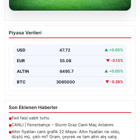
05.08.2026
CANLI | Fenerbahçe – Sturm Graz Canlı
Piyasa Verileri
Maç Anlatımı
USD
47.72
▲ +0.05%
EUR
55.08
▼ -0.13%
ALTIN
6495.7
▲ +0.05%
BTC
3065000
▼ -0.28%
Son Eklenen Haberler
Fed faizi sabit tuttu
■
CANLI | Fenerbahçe – Sturm Graz Canlı Maç Anlatımı
■
Altın fiyatları canlı grafik 22 Mayıs: Altın fiyatları ne oldu,
■
düştü mü, çıktı mı? Gram, çeyrek ve tam altın alış satış