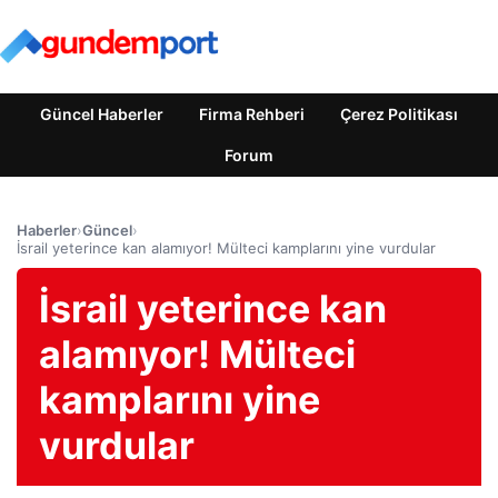
Güncel Haberler
Firma Rehberi
Çerez Politikası
Forum
Haberler
›
Güncel
›
İsrail yeterince kan alamıyor! Mülteci kamplarını yine vurdular
İsrail yeterince kan
alamıyor! Mülteci
kamplarını yine
vurdular