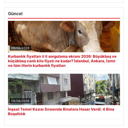
Güncel
09/08/2026
Kurbanlık fiyatları il il sorgulama ekranı 2026: Büyükbaş ve
küçükbaş canlı kilo fiyatı ne kadar? İstanbul, Ankara, İzmir
ve tüm illerin kurbanlık fiyatları
08/08/2026
İnşaat Temel Kazısı Sırasında Binalara Hasar Verdi: 4 Bina
Boşaltıldı