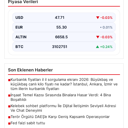
Piyasa Verileri
Hasar Verdi: 4 Bina Boşaltıldı
Sultangazi ilçesinde devam eden yeni inşaat projesinin
temel kazısı sırasında beklenmedik hasarlar ortaya çıktı.
USD
47.71
▼ -0.03%
…
EUR
55.30
• 0.01%
ALTIN
6658.5
▼ -0.03%
BTC
3102751
▲ +0.24%
Son Eklenen Haberler
Kurbanlık fiyatları il il sorgulama ekranı 2026: Büyükbaş ve
■
küçükbaş canlı kilo fiyatı ne kadar? İstanbul, Ankara, İzmir ve
tüm illerin kurbanlık fiyatları
İnşaat Temel Kazısı Sırasında Binalara Hasar Verdi: 4 Bina
■
Boşaltıldı
Kelebek sohbet platformu İle Dijital İletişimin Seviyeli Adresi
■
Ve Chat Deneyimi
Terör Örgütü DAEŞ’e Karşı Geniş Kapsamlı Operasyonlar
■
Fed faizi sabit tuttu
■