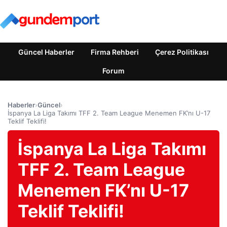
Güncel Haberler
Firma Rehberi
Çerez Politikası
Forum
Haberler
›
Güncel
›
İspanya La Liga Takımı TFF 2. Team League Menemen FK’nı U-17
Teklif Teklifi!
İspanya La Liga Takımı
TFF 2. Team League
Menemen FK’nı U-17
Teklif Teklifi!