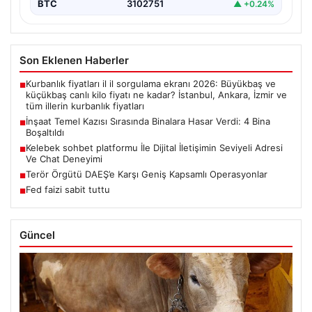
BTC
3102751
▲ +0.24%
Son Eklenen Haberler
Kurbanlık fiyatları il il sorgulama ekranı 2026: Büyükbaş ve
■
küçükbaş canlı kilo fiyatı ne kadar? İstanbul, Ankara, İzmir ve
tüm illerin kurbanlık fiyatları
İnşaat Temel Kazısı Sırasında Binalara Hasar Verdi: 4 Bina
■
Boşaltıldı
Kelebek sohbet platformu İle Dijital İletişimin Seviyeli Adresi
■
Ve Chat Deneyimi
Terör Örgütü DAEŞ’e Karşı Geniş Kapsamlı Operasyonlar
■
Fed faizi sabit tuttu
■
Güncel