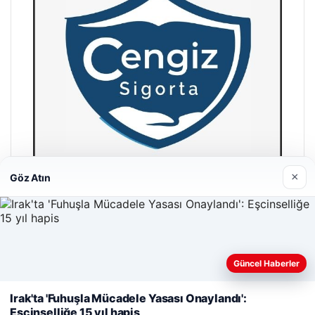
×
Göz Atın
Hastaş Beton
26/05/2026
Güncel Haberler
Web sitemizi nasıl kullandığınızı daha iyi anlayabilmek,
deneyiminizi kişiselleştirmek ve geliştirmek amacıyla çerezler
Irak'ta 'Fuhuşla Mücadele Yasası Onaylandı':
kullanıyoruz.
Çerez Politikamız
Eşcinselliğe 15 yıl hapis