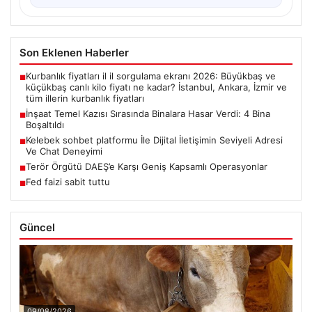
Son Eklenen Haberler
Kurbanlık fiyatları il il sorgulama ekranı 2026: Büyükbaş ve
■
küçükbaş canlı kilo fiyatı ne kadar? İstanbul, Ankara, İzmir ve
tüm illerin kurbanlık fiyatları
İnşaat Temel Kazısı Sırasında Binalara Hasar Verdi: 4 Bina
■
Boşaltıldı
Kelebek sohbet platformu İle Dijital İletişimin Seviyeli Adresi
■
Ve Chat Deneyimi
Terör Örgütü DAEŞ’e Karşı Geniş Kapsamlı Operasyonlar
■
Fed faizi sabit tuttu
■
Güncel
09/08/2026