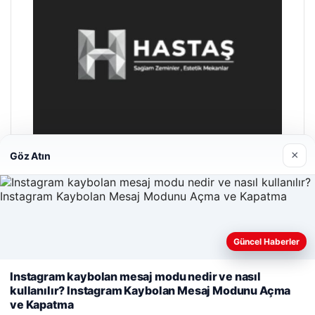
×
Göz Atın
Hastaş Beton
26/05/2026
Güncel Haberler
Web sitemizi nasıl kullandığınızı daha iyi anlayabilmek,
Instagram kaybolan mesaj modu nedir ve nasıl
deneyiminizi kişiselleştirmek ve geliştirmek amacıyla çerezler
kullanılır? Instagram Kaybolan Mesaj Modunu Açma
kullanıyoruz.
Çerez Politikamız
ve Kapatma