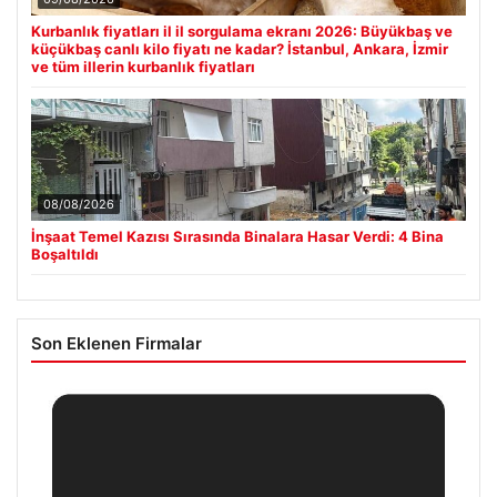
Kurbanlık fiyatları il il sorgulama ekranı 2026: Büyükbaş ve
küçükbaş canlı kilo fiyatı ne kadar? İstanbul, Ankara, İzmir
ve tüm illerin kurbanlık fiyatları
08/08/2026
İnşaat Temel Kazısı Sırasında Binalara Hasar Verdi: 4 Bina
Boşaltıldı
Son Eklenen Firmalar