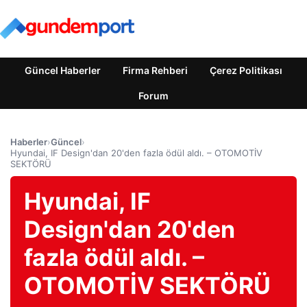
Güncel Haberler
Firma Rehberi
Çerez Politikası
Forum
Haberler
›
Güncel
›
Hyundai, IF Design'dan 20'den fazla ödül aldı. – OTOMOTİV
SEKTÖRÜ
Hyundai, IF
Design'dan 20'den
fazla ödül aldı. –
OTOMOTİV SEKTÖRÜ