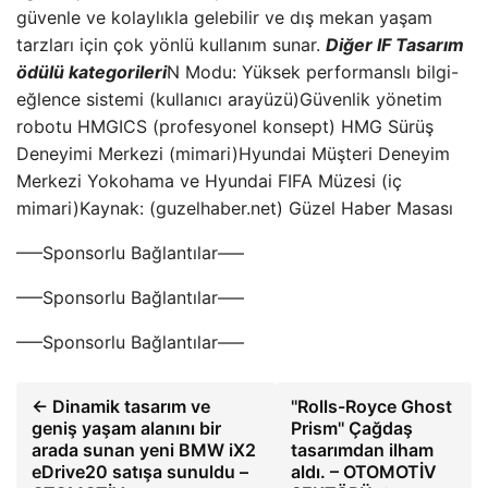
güvenle ve kolaylıkla gelebilir ve dış mekan yaşam
tarzları için çok yönlü kullanım sunar.
Diğer IF Tasarım
ödülü kategorileri
N Modu: Yüksek performanslı bilgi-
eğlence sistemi (kullanıcı arayüzü)Güvenlik yönetim
robotu HMGICS (profesyonel konsept) HMG Sürüş
Deneyimi Merkezi (mimari)Hyundai Müşteri Deneyim
Merkezi Yokohama ve Hyundai FIFA Müzesi (iç
mimari)Kaynak: (guzelhaber.net) Güzel Haber Masası
—–Sponsorlu Bağlantılar—–
—–Sponsorlu Bağlantılar—–
—–Sponsorlu Bağlantılar—–
← Dinamik tasarım ve
''Rolls-Royce Ghost
geniş yaşam alanını bir
Prism'' Çağdaş
arada sunan yeni BMW iX2
tasarımdan ilham
eDrive20 satışa sunuldu –
aldı. – OTOMOTİV