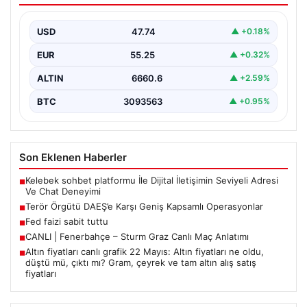
Ülkemizde terörle mücadele kapsamında
gerçekleştirilen önemli operasyonlar sonucunda, DAEŞ
USD
47.74
▲ +0.18%
terror örgütüne yönelik kapsamlı adımlar…
EUR
55.25
▲ +0.32%
ALTIN
6660.6
▲ +2.59%
BTC
3093563
▲ +0.95%
Son Eklenen Haberler
Kelebek sohbet platformu İle Dijital İletişimin Seviyeli Adresi
■
Ve Chat Deneyimi
Terör Örgütü DAEŞ’e Karşı Geniş Kapsamlı Operasyonlar
■
Fed faizi sabit tuttu
■
CANLI | Fenerbahçe – Sturm Graz Canlı Maç Anlatımı
■
Altın fiyatları canlı grafik 22 Mayıs: Altın fiyatları ne oldu,
■
düştü mü, çıktı mı? Gram, çeyrek ve tam altın alış satış
fiyatları