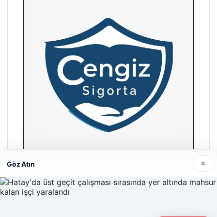
×
Göz Atın
Hastaş Beton
26/05/2026