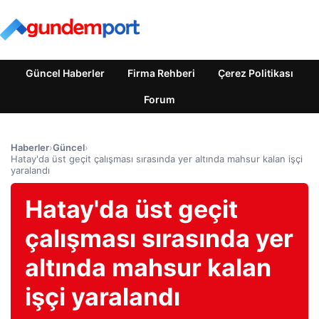
Güncel Haberler
Firma Rehberi
Çerez Politikası
Forum
Haberler
›
Güncel
›
Hatay'da üst geçit çalışması sırasında yer altında mahsur kalan işçi
yaralandı
Hatay'da üst geçit
çalışması sırasında yer
altında mahsur kalan
işçi yaralandı