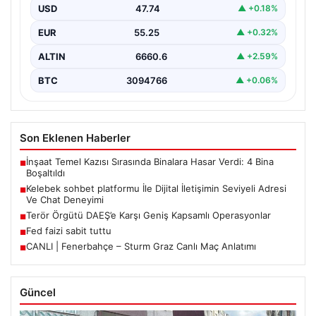
USD
47.74
▲ +0.18%
İnternet çağında insanların güvenli bir biçimde iletişim
sağlaması ciddi bir hassasiyet barındırmaktadır. Halen
EUR
55.25
▲ +0.32%
pek…
ALTIN
6660.6
▲ +2.59%
BTC
3094766
▲ +0.06%
Son Eklenen Haberler
İnşaat Temel Kazısı Sırasında Binalara Hasar Verdi: 4 Bina
■
Boşaltıldı
Kelebek sohbet platformu İle Dijital İletişimin Seviyeli Adresi
■
Ve Chat Deneyimi
Terör Örgütü DAEŞ’e Karşı Geniş Kapsamlı Operasyonlar
■
Fed faizi sabit tuttu
■
CANLI | Fenerbahçe – Sturm Graz Canlı Maç Anlatımı
■
Güncel