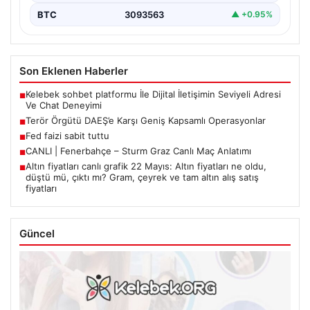
BTC
3093563
▲ +0.95%
Son Eklenen Haberler
Kelebek sohbet platformu İle Dijital İletişimin Seviyeli Adresi
■
Ve Chat Deneyimi
Terör Örgütü DAEŞ’e Karşı Geniş Kapsamlı Operasyonlar
■
Fed faizi sabit tuttu
■
CANLI | Fenerbahçe – Sturm Graz Canlı Maç Anlatımı
■
Altın fiyatları canlı grafik 22 Mayıs: Altın fiyatları ne oldu,
■
düştü mü, çıktı mı? Gram, çeyrek ve tam altın alış satış
fiyatları
Güncel