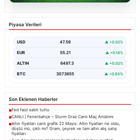
05.08.2026
CANLI | Fenerbahçe – Sturm Graz Canlı
Piyasa Verileri
Maç Anlatımı
USD
47.59
▲ +0.02%
EUR
55.21
▲ +0.18%
ALTIN
6497.3
▲ +0.02%
BTC
3073655
▲ +0.95%
Son Eklenen Haberler
Fed faizi sabit tuttu
■
CANLI | Fenerbahçe – Sturm Graz Canlı Maç Anlatımı
■
Altın fiyatları canlı grafik 22 Mayıs: Altın fiyatları ne oldu,
■
düştü mü, çıktı mı? Gram, çeyrek ve tam altın alış satış
fiyatları