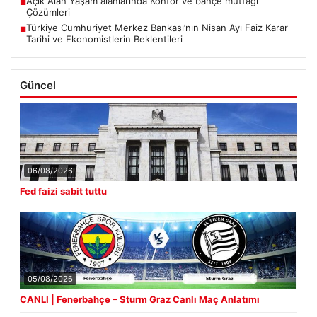
Açık Alan Yaşam alanlarında Konfor ve bahçe mutfağı
■
Çözümleri
Türkiye Cumhuriyet Merkez Bankası’nın Nisan Ayı Faiz Karar
■
Tarihi ve Ekonomistlerin Beklentileri
Güncel
06/08/2026
Fed faizi sabit tuttu
05/08/2026
CANLI | Fenerbahçe – Sturm Graz Canlı Maç Anlatımı