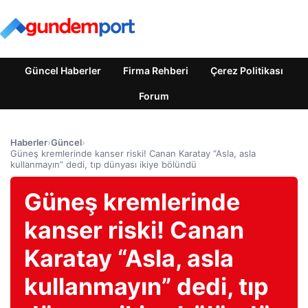
Güncel Haberler
Firma Rehberi
Çerez Politikası
Forum
Haberler
›
Güncel
›
Güneş kremlerinde kanser riski! Canan Karatay “Asla, asla
kullanmayın” dedi, tıp dünyası ikiye bölündü
Güneş kremlerinde
kanser riski! Canan
Karatay “Asla, asla
kullanmayın” dedi, tıp