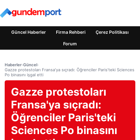
Güncel Haberler
Firma Rehberi
Çerez Politikası
Forum
Haberler
›
Güncel
›
Gazze protestoları Fransa'ya sıçradı: Öğrenciler Paris'teki Sciences
Po binasını işgal etti
Gazze protestoları
Fransa'ya sıçradı:
Öğrenciler Paris'teki
Sciences Po binasını