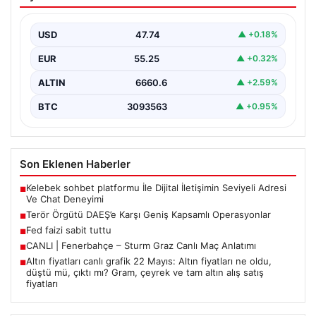
Kapsamlı Operasyonlar
Ülkemizde terörle mücadele kapsamında
gerçekleştirilen önemli operasyonlar sonucunda, DAEŞ
USD
47.74
▲ +0.18%
terror örgütüne yönelik kapsamlı adımlar…
EUR
55.25
▲ +0.32%
ALTIN
6660.6
▲ +2.59%
BTC
3093563
▲ +0.95%
Son Eklenen Haberler
Kelebek sohbet platformu İle Dijital İletişimin Seviyeli Adresi
■
Ve Chat Deneyimi
Terör Örgütü DAEŞ’e Karşı Geniş Kapsamlı Operasyonlar
■
Fed faizi sabit tuttu
■
CANLI | Fenerbahçe – Sturm Graz Canlı Maç Anlatımı
■
Altın fiyatları canlı grafik 22 Mayıs: Altın fiyatları ne oldu,
■
düştü mü, çıktı mı? Gram, çeyrek ve tam altın alış satış
fiyatları