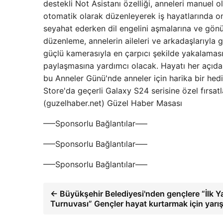
destekli Not Asistanı özelliği, anneleri manuel 
otomatik olarak düzenleyerek iş hayatlarında on
seyahat ederken dil engelini aşmalarına ve gönül
düzenleme, annelerin aileleri ve arkadaşlarıyla ge
güçlü kamerasıyla en çarpıcı şekilde yakalamasın
paylaşmasına yardımcı olacak. Hayatı her açıdan 
bu Anneler Günü'nde anneler için harika bir h
Store'da geçerli Galaxy S24 serisine özel fırsatla
(guzelhaber.net) Güzel Haber Masası
—–Sponsorlu Bağlantılar—–
—–Sponsorlu Bağlantılar—–
—–Sponsorlu Bağlantılar—–
← Büyükşehir Belediyesi'nden gençlere “İlk Y
Turnuvası” Gençler hayat kurtarmak için yarış