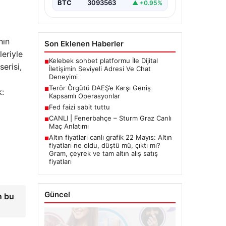
BTC
3093563
▲ +0.95%
nın
Son Eklenen Haberler
leriyle
Kelebek sohbet platformu İle Dijital
■
erisi,
İletişimin Seviyeli Adresi Ve Chat
Deneyimi
p
Terör Örgütü DAEŞ’e Karşı Geniş
■
k:
Kapsamlı Operasyonlar
Fed faizi sabit tuttu
■
CANLI | Fenerbahçe – Sturm Graz Canlı
■
Maç Anlatımı
Altın fiyatları canlı grafik 22 Mayıs: Altın
■
fiyatları ne oldu, düştü mü, çıktı mı?
Gram, çeyrek ve tam altın alış satış
fiyatları
Güncel
n bu