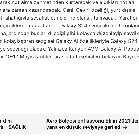
olarak not alma zahmetinden kurtaracak ve aldıkları notları
lara zaman kazandıracak. Canlı Çeviri özelliği, yurt dışına
 rahatlığıyla seyahat etmelerine olanak tanıyacak. Yaratıcı
çirdikleri en güzel anları Galaxy S24 serisi akıllı telefonları
a, ardından bunları dilediği gibi kolayca düzenleyip sevdik
kolaylaştıran sezgisel Galaxy AI özellikleriyle Galaxy S24 s
ediye seçeneği olacak. Yalnızca Kanyon AVM Galaxy AI Popu
r 10-12 Mayıs tarihleri ​​arasında tüketicileri bekliyor. Kayna
ardım
Avro Bölgesi enflasyonu Ekim 2021'de
tı – SAĞLIK
yana en düşük seviyeye geriledi →