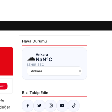
m
Hava Durumu
☁
Ankara
NaN°C
ŞEHIR SEÇ
rest
Bizi Takip Edin
zip
 değer