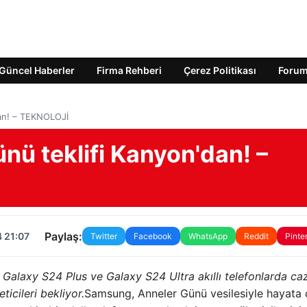
Güncel Haberler
Firma Rehberi
Çerez Politikası
Foru
dan! – TEKNOLOJİ
nü teklifi Kanyon'dan! –
Paylaş:
 21:07
Twitter
Facebook
WhatsApp
Reddit
Pinte
 Galaxy S24 Plus ve Galaxy S24 Ultra akıllı telefonlarda ca
cileri bekliyor.
Samsung, Anneler Günü vesilesiyle hayata