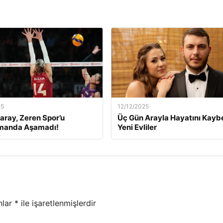
25
12/12/2025
aray, Zeren Spor’u
Üç Gün Arayla Hayatını Kay
manda Aşamadı!
Yeni Evliler
nlar
*
ile işaretlenmişlerdir