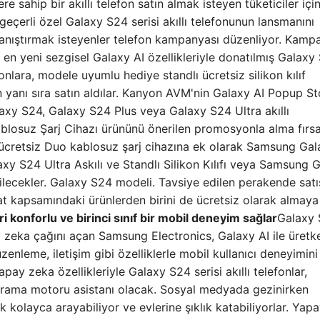
re sahip bir akıllı telefon satın almak isteyen tüketiciler içi
erli özel Galaxy S24 serisi akıllı telefonunun lansmanını
 tanıştırmak isteyenler telefon kampanyası düzenliyor. Kamp
n yeni sezgisel Galaxy AI özellikleriyle donatılmış Galaxy
onlara, modele uyumlu hediye standlı ücretsiz silikon kılıf
 yanı sıra satın aldılar. Kanyon AVM'nin Galaxy AI Popup St
y S24, Galaxy S24 Plus veya Galaxy S24 Ultra akıllı
 Kablosuz Şarj Cihazı ürününü önerilen promosyonla alma fırs
r, ücretsiz Duo kablosuz şarj cihazına ek olarak Samsung Ga
laxy S24 Ultra Askılı ve Standlı Silikon Kılıfı veya Samsung 
abilecekler. Galaxy S24 modeli. Tavsiye edilen perakende satış
nat kapsamındaki ürünlerden birini de ücretsiz olarak almay
ri konforlu ve birinci sınıf bir mobil deneyim sağlar
Galaxy
ay zeka çağını açan Samsung Electronics, Galaxy AI ile üretke
leme, iletişim gibi özelliklerle mobil kullanıcı deneyimini i
pay zeka özellikleriyle Galaxy S24 serisi akıllı telefonlar,
lı arama motoru asistanı olacak. Sosyal medyada gezinirken
k kolayca arayabiliyor ve evlerine şıklık katabiliyorlar. Yap