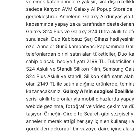
ve emek katan annelere yakışır, sıra dışı özellikle
sadece Kanyon AVM Galaxy AI Popup Store'da geç
gerçekleştirdi. Annelerini Galaxy AI dünyasıyla
kapsamında yapay zeka tarafından desteklenen e
Galaxy S24 Plus ve Galaxy S24 Ultra akıllı telef
sunulacak. Duo Kablosuz Şarj Cihazı hediyesinin
özel Anneler Günü kampanyası kapsamında Galax
telefonlardan birini satın alan tüketiciler, Duo
sahip olacak. hediye fiyatı 2199 TL. Tüketicile
S24 Askılı ve Standlı Silikon Kılıfı, Samsung Ga
S24 Plus Askılı ve standlı Silikon Kılıfı satın al
olan 2149 TL ile satın aldığınız ürünlerde, temi
kazanacaksınız.
Galaxy AI'nin sezgisel özellikle
serisi akıllı telefonlarıyla mobil cihazlarda yap
web'de gezinme, fotoğraf ve video çekim ve düzen
taşıyor. Örneğin Circle to Search gibi sezgisel ya
annelerin merak ettiği her şey için en kullanış
gördükleri dekoratif bir vazoyu daire içine alara