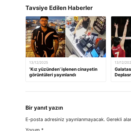
Tavsiye Edilen Haberler
13/12/2025
13/12/20
‘Kız yüzünden’ işlenen cinayetin
Galatas
görüntüleri yayınlandı
Deplas
Bir yanıt yazın
E-posta adresiniz yayınlanmayacak.
Gerekli ala
Yorum
*