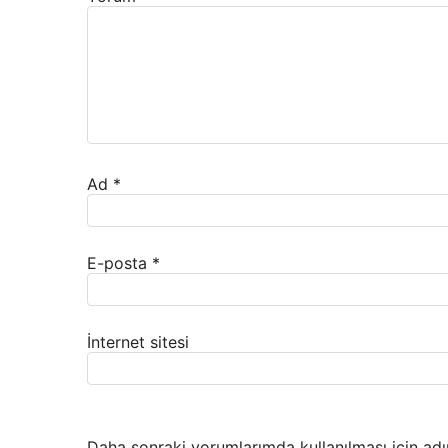
Ad
*
E-posta
*
İnternet sitesi
Daha sonraki yorumlarımda kullanılması için adı