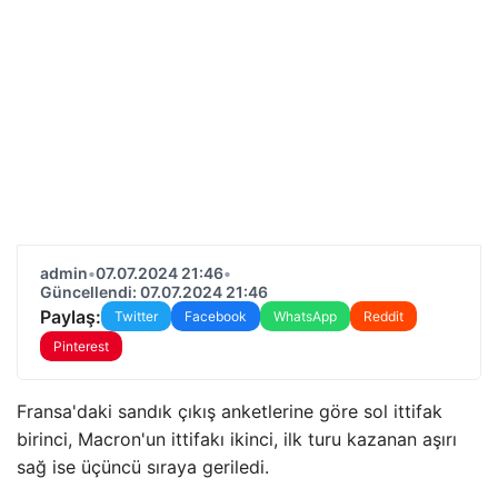
admin
•
07.07.2024 21:46
•
Güncellendi: 07.07.2024 21:46
Paylaş:
Twitter
Facebook
WhatsApp
Reddit
Pinterest
Fransa'daki sandık çıkış anketlerine göre sol ittifak
birinci, Macron'un ittifakı ikinci, ilk turu kazanan aşırı
sağ ise üçüncü sıraya geriledi.