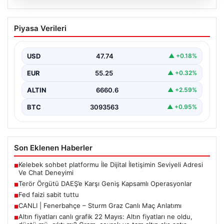
07.08.2026
Terör Örgütü DAEŞ’e Karşı Geniş
Piyasa Verileri
Kapsamlı Operasyonlar
Ülkemizde terörle mücadele kapsamında
gerçekleştirilen önemli operasyonlar sonucunda, DAEŞ
USD
47.74
▲ +0.18%
terror örgütüne yönelik kapsamlı adımlar…
EUR
55.25
▲ +0.32%
ALTIN
6660.6
▲ +2.59%
BTC
3093563
▲ +0.95%
Son Eklenen Haberler
Kelebek sohbet platformu İle Dijital İletişimin Seviyeli Adresi
■
Ve Chat Deneyimi
Terör Örgütü DAEŞ’e Karşı Geniş Kapsamlı Operasyonlar
■
Fed faizi sabit tuttu
■
CANLI | Fenerbahçe – Sturm Graz Canlı Maç Anlatımı
■
Altın fiyatları canlı grafik 22 Mayıs: Altın fiyatları ne oldu,
■