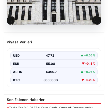
06.08.2026
Fed faizi sabit tuttu
Piyasa Verileri
USD
47.72
▲ +0.05%
EUR
55.08
▼ -0.13%
ALTIN
6495.7
▲ +0.05%
BTC
3065000
▼ -0.28%
Son Eklenen Haberler
Terör Örgütü DAEŞ’e Karşı Geniş Kapsamlı Operasyonlar