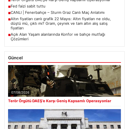
■
Fed faizi sabit tuttu
■
CANLI | Fenerbahçe – Sturm Graz Canlı Maç Anlatımı
■
Altın fiyatları canlı grafik 22 Mayıs: Altın fiyatları ne oldu,
■
düştü mü, çıktı mı? Gram, çeyrek ve tam altın alış satış
fiyatları
Açık Alan Yaşam alanlarında Konfor ve bahçe mutfağı
■
Çözümleri
Güncel
07/08/2026
Terör Örgütü DAEŞ’e Karşı Geniş Kapsamlı Operasyonlar