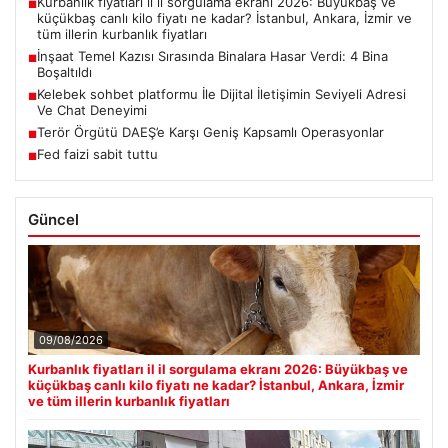
Kurbanlık fiyatları il il sorgulama ekranı 2026: Büyükbaş ve
■
küçükbaş canlı kilo fiyatı ne kadar? İstanbul, Ankara, İzmir ve
tüm illerin kurbanlık fiyatları
İnşaat Temel Kazısı Sırasında Binalara Hasar Verdi: 4 Bina
■
Boşaltıldı
Kelebek sohbet platformu İle Dijital İletişimin Seviyeli Adresi
■
Ve Chat Deneyimi
Terör Örgütü DAEŞ’e Karşı Geniş Kapsamlı Operasyonlar
■
Fed faizi sabit tuttu
■
Güncel
09/08/2026
Kurbanlık fiyatları il il sorgulama ekranı 2026: Büyükbaş ve
küçükbaş canlı kilo fiyatı ne kadar? İstanbul, Ankara, İzmir
ve tüm illerin kurbanlık fiyatları