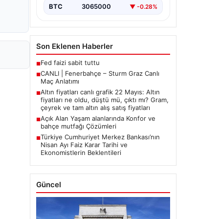
BTC
3065000
▼ -0.28%
Son Eklenen Haberler
Fed faizi sabit tuttu
■
CANLI | Fenerbahçe – Sturm Graz Canlı
■
Maç Anlatımı
Altın fiyatları canlı grafik 22 Mayıs: Altın
■
fiyatları ne oldu, düştü mü, çıktı mı? Gram,
çeyrek ve tam altın alış satış fiyatları
Açık Alan Yaşam alanlarında Konfor ve
■
bahçe mutfağı Çözümleri
Türkiye Cumhuriyet Merkez Bankası’nın
■
Nisan Ayı Faiz Karar Tarihi ve
Ekonomistlerin Beklentileri
Güncel