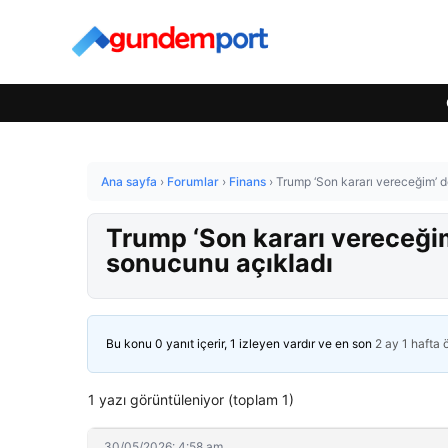
Ana sayfa
›
Forumlar
›
Finans
›
Trump ‘Son kararı vereceğim’ d
Trump ‘Son kararı vereceğim
sonucunu açıkladı
Bu konu 0 yanıt içerir, 1 izleyen vardır ve en son
2 ay 1 hafta
1 yazı görüntüleniyor (toplam 1)
30/05/2026: 4:58 am