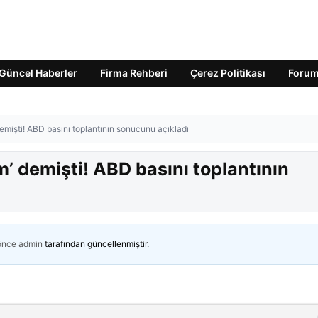
Güncel Haberler
Firma Rehberi
Çerez Politikası
Foru
emişti! ABD basını toplantının sonucunu açıkladı
’ demişti! ABD basını toplantının
 önce
admin
tarafından güncellenmiştir.