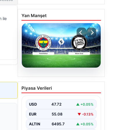
Yan Manşet
 ile
05.08.2026
CANLI | Fenerbahçe –
Piyasa Verileri
Sturm Graz Canlı Maç
Anlatımı
USD
47.72
▲ +0.05%
EUR
55.08
▼ -0.13%
ALTIN
6495.7
▲ +0.05%