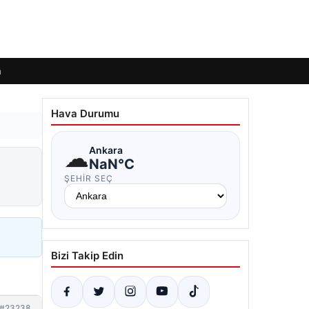
m
Hava Durumu
☁
Ankara
NaN°C
ŞEHIR SEÇ
Bizi Takip Edin
#23238