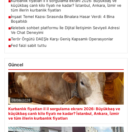
Kurbanlık fiyatları il il sorgulama ekranı 2026: Büyükbaş ve
■
küçükbaş canlı kilo fiyatı ne kadar? İstanbul, Ankara, İzmir ve
tüm illerin kurbanlık fiyatları
İnşaat Temel Kazısı Sırasında Binalara Hasar Verdi: 4 Bina
■
Boşaltıldı
Kelebek sohbet platformu İle Dijital İletişimin Seviyeli Adresi
■
Ve Chat Deneyimi
Terör Örgütü DAEŞ’e Karşı Geniş Kapsamlı Operasyonlar
■
Fed faizi sabit tuttu
■
Güncel
09/08/2026
Kurbanlık fiyatları il il sorgulama ekranı 2026: Büyükbaş ve
küçükbaş canlı kilo fiyatı ne kadar? İstanbul, Ankara, İzmir
ve tüm illerin kurbanlık fiyatları