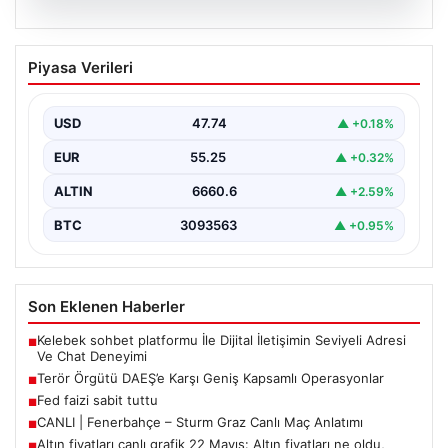
07.08.2026
Terör Örgütü DAEŞ’e Karşı Geniş
Piyasa Verileri
Kapsamlı Operasyonlar
Ülkemizde terörle mücadele kapsamında
gerçekleştirilen önemli operasyonlar sonucunda, DAEŞ
USD
47.74
▲ +0.18%
terror örgütüne yönelik kapsamlı adımlar…
EUR
55.25
▲ +0.32%
ALTIN
6660.6
▲ +2.59%
BTC
3093563
▲ +0.95%
Son Eklenen Haberler
Kelebek sohbet platformu İle Dijital İletişimin Seviyeli Adresi
■
Ve Chat Deneyimi
Terör Örgütü DAEŞ’e Karşı Geniş Kapsamlı Operasyonlar
■
Fed faizi sabit tuttu
■
CANLI | Fenerbahçe – Sturm Graz Canlı Maç Anlatımı
■
Altın fiyatları canlı grafik 22 Mayıs: Altın fiyatları ne oldu,
■