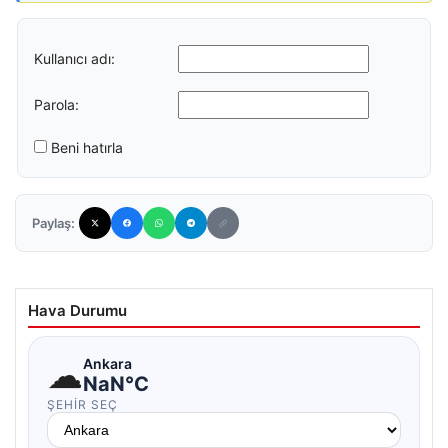
Kullanıcı adı:
Parola:
Beni hatırla
Paylaş:
Hava Durumu
☁
Ankara
NaN°C
ŞEHIR SEÇ