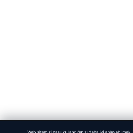
© 2026 Gündem Port – Güncel Haberler
Web sitemizi nasıl kullandığınızı daha iyi anlayabilmek,