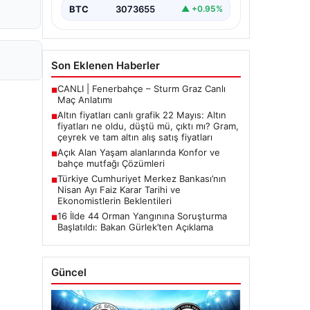
BTC
3073655
▲ +0.95%
Son Eklenen Haberler
CANLI | Fenerbahçe – Sturm Graz Canlı
■
Maç Anlatımı
Altın fiyatları canlı grafik 22 Mayıs: Altın
■
fiyatları ne oldu, düştü mü, çıktı mı? Gram,
çeyrek ve tam altın alış satış fiyatları
Açık Alan Yaşam alanlarında Konfor ve
■
bahçe mutfağı Çözümleri
Türkiye Cumhuriyet Merkez Bankası’nın
■
Nisan Ayı Faiz Karar Tarihi ve
Ekonomistlerin Beklentileri
16 İlde 44 Orman Yangınına Soruşturma
■
Başlatıldı: Bakan Gürlek’ten Açıklama
Güncel