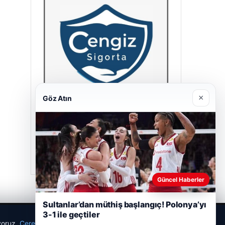
×
Göz Atın
Cengiz Sigorta
23/06/2026
Güncel Haberler
Sultanlar’dan müthiş başlangıç! Polonya’yı
3-1 ile geçtiler
ıyoruz.
Çerez Politikamız
Reddet
Kabul Et