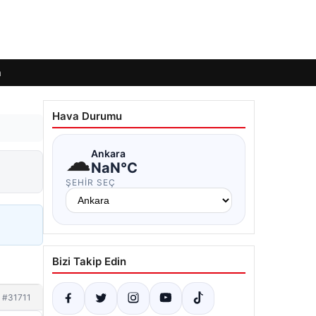
m
Hava Durumu
☁
Ankara
NaN°C
ŞEHIR SEÇ
Bizi Takip Edin
#31711