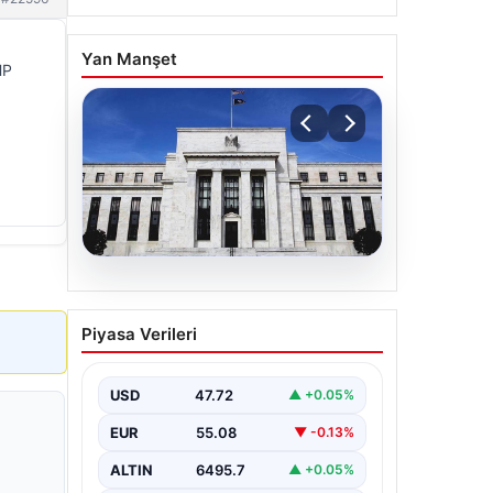
Yan Manşet
HP
06.08.2026
Fed faizi sabit tuttu
Piyasa Verileri
USD
47.72
▲ +0.05%
EUR
55.08
▼ -0.13%
ALTIN
6495.7
▲ +0.05%