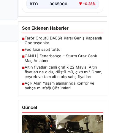
BTC
3065000
▼ -0.28%
Son Eklenen Haberler
Terör Örgütü DAEŞ’e Karşı Geniş Kapsamlı
■
Operasyonlar
Fed faizi sabit tuttu
■
CANLI | Fenerbahçe – Sturm Graz Canlı
■
Maç Anlatımı
Altın fiyatları canlı grafik 22 Mayıs: Altın
■
fiyatları ne oldu, düştü mü, çıktı mı? Gram,
çeyrek ve tam altın alış satış fiyatları
Açık Alan Yaşam alanlarında Konfor ve
■
bahçe mutfağı Çözümleri
Güncel