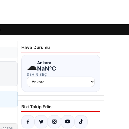
m
Hava Durumu
☁
Ankara
NaN°C
ŞEHIR SEÇ
Bizi Takip Edin
#22596