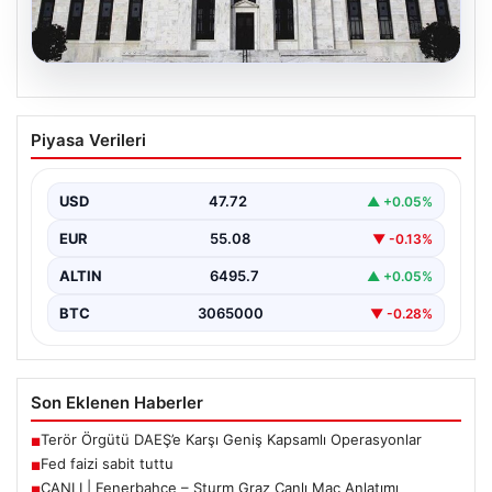
06.08.2026
Fed faizi sabit tuttu
Piyasa Verileri
USD
47.72
▲ +0.05%
EUR
55.08
▼ -0.13%
ALTIN
6495.7
▲ +0.05%
BTC
3065000
▼ -0.28%
Son Eklenen Haberler
Terör Örgütü DAEŞ’e Karşı Geniş Kapsamlı Operasyonlar
■
Fed faizi sabit tuttu
■
CANLI | Fenerbahçe – Sturm Graz Canlı Maç Anlatımı
■