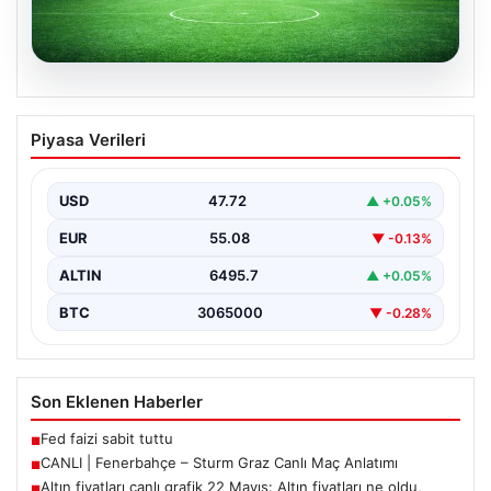
05.08.2026
CANLI | Fenerbahçe – Sturm Graz Canlı
Piyasa Verileri
Maç Anlatımı
USD
47.72
▲ +0.05%
EUR
55.08
▼ -0.13%
ALTIN
6495.7
▲ +0.05%
BTC
3065000
▼ -0.28%
Son Eklenen Haberler
Fed faizi sabit tuttu
■
CANLI | Fenerbahçe – Sturm Graz Canlı Maç Anlatımı
■
Altın fiyatları canlı grafik 22 Mayıs: Altın fiyatları ne oldu,
■