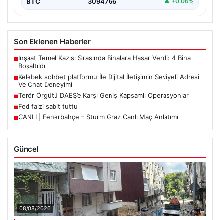
BTC
3094766
▲ +0.06%
Son Eklenen Haberler
İnşaat Temel Kazısı Sırasında Binalara Hasar Verdi: 4 Bina
■
Boşaltıldı
Kelebek sohbet platformu İle Dijital İletişimin Seviyeli Adresi
■
Ve Chat Deneyimi
Terör Örgütü DAEŞ’e Karşı Geniş Kapsamlı Operasyonlar
■
Fed faizi sabit tuttu
■
CANLI | Fenerbahçe – Sturm Graz Canlı Maç Anlatımı
■
Güncel
08/08/2026