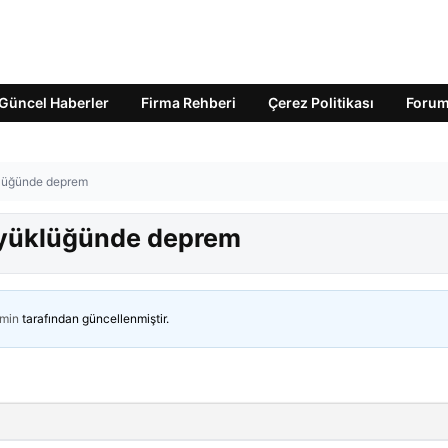
Güncel Haberler
Firma Rehberi
Çerez Politikası
Foru
klüğünde deprem
büyüklüğünde deprem
min
tarafından güncellenmiştir.