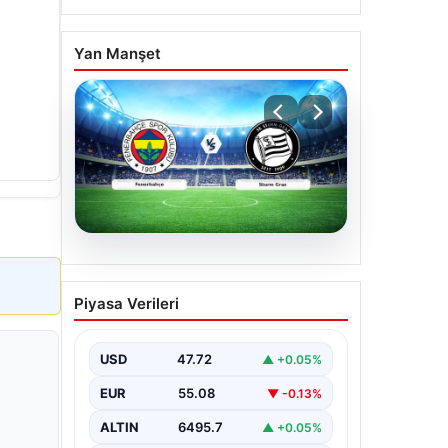
Yan Manşet
05.08.2026
CANLI | Fenerbahçe –
Piyasa Verileri
Sturm Graz Canlı Maç
Anlatımı
USD
47.72
▲ +0.05%
EUR
55.08
▼ -0.13%
ALTIN
6495.7
▲ +0.05%