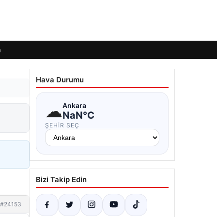
m
Hava Durumu
☁
Ankara
NaN°C
ŞEHIR SEÇ
Bizi Takip Edin
#24153