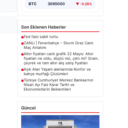
BTC
3065000
▼ -0.28%
Son Eklenen Haberler
Fed faizi sabit tuttu
■
CANLI | Fenerbahçe – Sturm Graz Canlı
■
Maç Anlatımı
Altın fiyatları canlı grafik 22 Mayıs: Altın
■
fiyatları ne oldu, düştü mü, çıktı mı? Gram,
çeyrek ve tam altın alış satış fiyatları
Açık Alan Yaşam alanlarında Konfor ve
■
bahçe mutfağı Çözümleri
Türkiye Cumhuriyet Merkez Bankası’nın
■
Nisan Ayı Faiz Karar Tarihi ve
Ekonomistlerin Beklentileri
Güncel