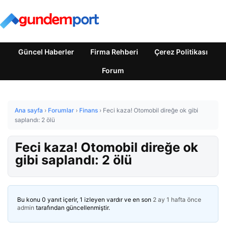
Güncel Haberler
Firma Rehberi
Çerez Politikası
Forum
Ana sayfa
›
Forumlar
›
Finans
›
Feci kaza! Otomobil direğe ok gibi
saplandı: 2 ölü
Feci kaza! Otomobil direğe ok
gibi saplandı: 2 ölü
Bu konu 0 yanıt içerir, 1 izleyen vardır ve en son
2 ay 1 hafta önce
admin
tarafından güncellenmiştir.