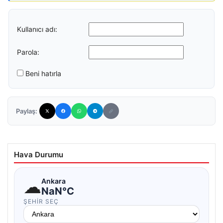
Kullanıcı adı:
Parola:
Beni hatırla
Paylaş:
Hava Durumu
☁
Ankara
NaN°C
ŞEHIR SEÇ