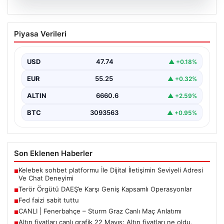
07.08.2026
Terör Örgütü DAEŞ’e Karşı Geniş
Piyasa Verileri
Kapsamlı Operasyonlar
Ülkemizde terörle mücadele kapsamında
gerçekleştirilen önemli operasyonlar sonucunda, DAEŞ
USD
47.74
▲ +0.18%
terror örgütüne yönelik kapsamlı adımlar…
EUR
55.25
▲ +0.32%
ALTIN
6660.6
▲ +2.59%
BTC
3093563
▲ +0.95%
Son Eklenen Haberler
Kelebek sohbet platformu İle Dijital İletişimin Seviyeli Adresi
■
Ve Chat Deneyimi
Terör Örgütü DAEŞ’e Karşı Geniş Kapsamlı Operasyonlar
■
Fed faizi sabit tuttu
■
CANLI | Fenerbahçe – Sturm Graz Canlı Maç Anlatımı
■
Altın fiyatları canlı grafik 22 Mayıs: Altın fiyatları ne oldu,
■