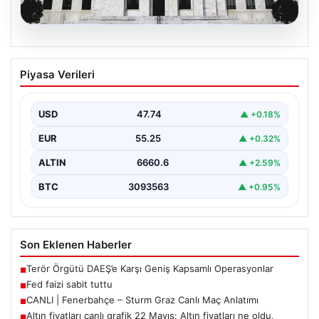
06.08.2026
Fed faizi sabit tuttu
Piyasa Verileri
USD
47.74
▲ +0.18%
EUR
55.25
▲ +0.32%
ALTIN
6660.6
▲ +2.59%
BTC
3093563
▲ +0.95%
Son Eklenen Haberler
Terör Örgütü DAEŞ’e Karşı Geniş Kapsamlı Operasyonlar
■
Fed faizi sabit tuttu
■
CANLI | Fenerbahçe – Sturm Graz Canlı Maç Anlatımı
■
Altın fiyatları canlı grafik 22 Mayıs: Altın fiyatları ne oldu,
■