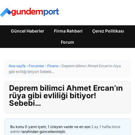
Güncel Haberler
Firma Rehberi
Çerez Politikası
Forum
Ana sayfa
›
Forumlar
›
Finans
›
Deprem bilimci Ahmet Ercan’ın rüya
gibi evliliği bitiyor! Sebebi…
Deprem bilimci Ahmet Ercan’ın
rüya gibi evliliği bitiyor!
Sebebi…
Bu konu 0 yanıt içerir, 1 izleyen vardır ve en son
2 ay 1 hafta önce
admin
tarafından güncellenmiştir.