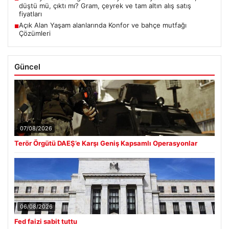
düştü mü, çıktı mı? Gram, çeyrek ve tam altın alış satış
fiyatları
Açık Alan Yaşam alanlarında Konfor ve bahçe mutfağı
■
Çözümleri
Güncel
07/08/2026
Terör Örgütü DAEŞ’e Karşı Geniş Kapsamlı Operasyonlar
06/08/2026
Fed faizi sabit tuttu