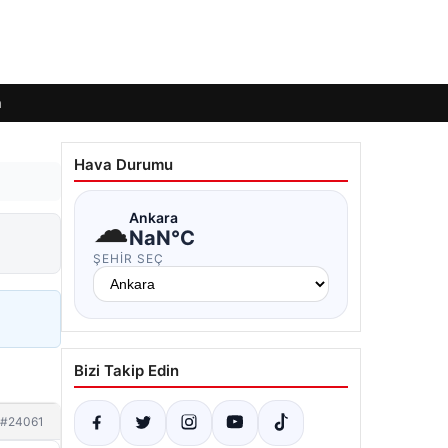
m
Hava Durumu
☁
Ankara
NaN°C
ŞEHIR SEÇ
Bizi Takip Edin
#24061