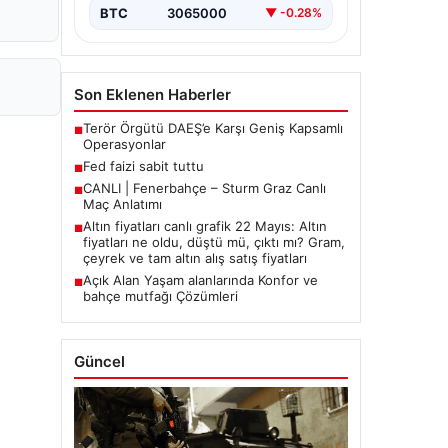
BTC
3065000
▼ -0.28%
Son Eklenen Haberler
Terör Örgütü DAEŞ’e Karşı Geniş Kapsamlı
■
Operasyonlar
Fed faizi sabit tuttu
■
CANLI | Fenerbahçe – Sturm Graz Canlı
■
Maç Anlatımı
Altın fiyatları canlı grafik 22 Mayıs: Altın
■
fiyatları ne oldu, düştü mü, çıktı mı? Gram,
çeyrek ve tam altın alış satış fiyatları
Açık Alan Yaşam alanlarında Konfor ve
■
bahçe mutfağı Çözümleri
Güncel