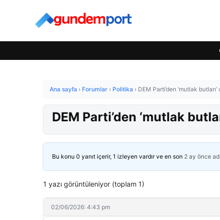
Ana sayfa
›
Forumlar
›
Politika
›
DEM Parti’den ‘mutlak butlan’ ç
DEM Parti’den ‘mutlak butlan
Bu konu 0 yanıt içerir, 1 izleyen vardır ve en son
2 ay önce
ad
1 yazı görüntüleniyor (toplam 1)
02/06/2026: 4:43 pm