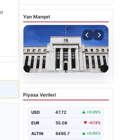
el
Yan Manşet
06.08.2026
Fed faizi sabit tuttu
Piyasa Verileri
USD
47.72
▲ +0.05%
EUR
55.08
▼ -0.13%
ALTIN
6495.7
▲ +0.05%