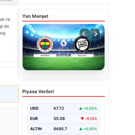
Yan Manşet
alı ve
şi de
niş
05.08.2026
CANLI | Fenerbahçe –
Piyasa Verileri
Sturm Graz Canlı Maç
Anlatımı
USD
47.72
▲ +0.05%
EUR
55.08
▼ -0.13%
ALTIN
6495.7
▲ +0.05%