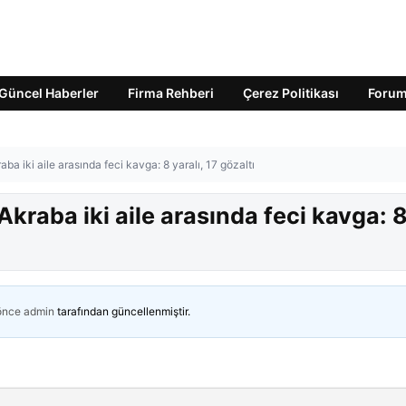
Güncel Haberler
Firma Rehberi
Çerez Politikası
Foru
ba iki aile arasında feci kavga: 8 yaralı, 17 gözaltı
kraba iki aile arasında feci kavga: 
 önce
admin
tarafından güncellenmiştir.