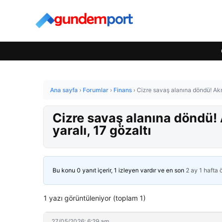
Ana sayfa
›
Forumlar
›
Finans
›
Cizre savaş alanına döndü! Akra
Cizre savaş alanına döndü! A
yaralı, 17 gözaltı
Bu konu 0 yanıt içerir, 1 izleyen vardır ve en son
2 ay 1 hafta
1 yazı görüntüleniyor (toplam 1)
27/05/2026: 6:29 am