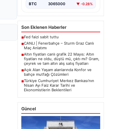
BTC
3065000
▼ -0.28%
Son Eklenen Haberler
Fed faizi sabit tuttu
■
CANLI | Fenerbahçe – Sturm Graz Canlı
■
Maç Anlatımı
Altın fiyatları canlı grafik 22 Mayıs: Altın
■
fiyatları ne oldu, düştü mü, çıktı mı? Gram,
çeyrek ve tam altın alış satış fiyatları
Açık Alan Yaşam alanlarında Konfor ve
■
bahçe mutfağı Çözümleri
Türkiye Cumhuriyet Merkez Bankası’nın
■
Nisan Ayı Faiz Karar Tarihi ve
Ekonomistlerin Beklentileri
Güncel