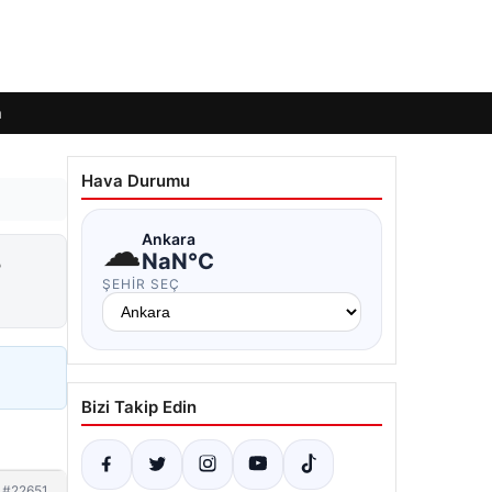
m
Hava Durumu
☁
Ankara
8
NaN°C
ŞEHIR SEÇ
Bizi Takip Edin
#22651